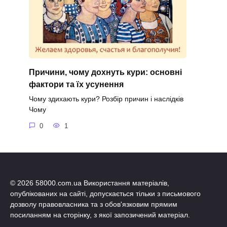
Причини, чому дохнуть кури: основні
фактори та їх усунення
Чому здихають кури? Розбір причин і наслідків
Чому
0
1
© 2026 58000.com.ua Використання матеріалів,
опублікованих на сайті, допускається тільки з письмового
дозволу правовласника та з обов'язковим прямим
посиланням на сторінку, з якої запозичений матеріал.