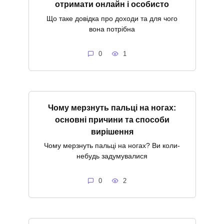
отримати онлайн і особисто
Що таке довідка про доходи та для чого
вона потрібна
0
1
Чому мерзнуть пальці на ногах:
основні причини та способи
вирішення
Чому мерзнуть пальці на ногах? Ви коли-
небудь задумувалися
0
2