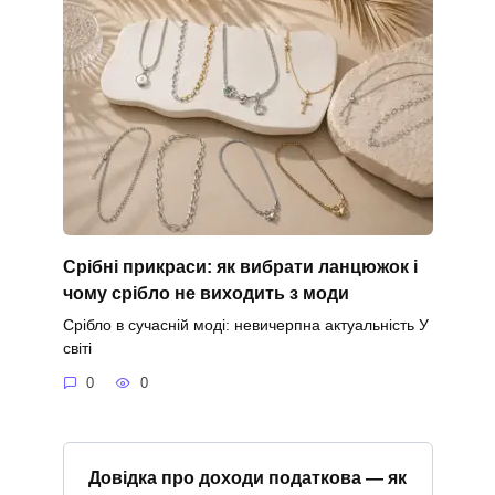
Срібні прикраси: як вибрати ланцюжок і
чому срібло не виходить з моди
Срібло в сучасній моді: невичерпна актуальність У
світі
0
0
Довідка про доходи податкова — як