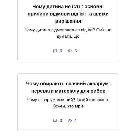
Чому дитина не їсть: основні
причини відмови від їжі та шляхи
вирішення
Чому дитина відмовляється від їжі? Смішно
думати, що
0
3
Чому обирають скляний акваріум:
переваги матеріалу для рибок
Чому акваріум скляний? Такий феномен.
Кожен, хто мріє
0
1