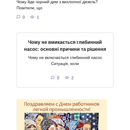
Чому йде чорний дим з вихлопної дизель?
Помітили, що
0
1
Чому не вмикається глибинний
насос: основні причини та рішення
Чому не включається глибинний насос
Ситуація, коли
0
2