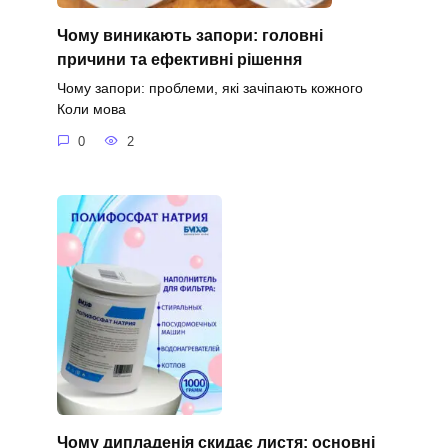
Чому виникають запори: головні
причини та ефективні рішення
Чому запори: проблеми, які зачіпають кожного
Коли мова
0
2
Чому дипладенія скидає листя: основні