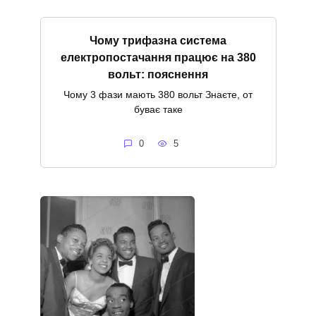
Чому трифазна система
електропостачання працює на 380
вольт: пояснення
Чому 3 фази мають 380 вольт Знаєте, от
буває таке
0
5