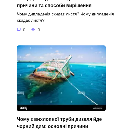
причини та способи вирішення
Чому дипладенія скидає листя? Чому дипладенія
скидає листя?
0
0
Чому з вихлопної труби дизеля йде
чорний дим: основні причини