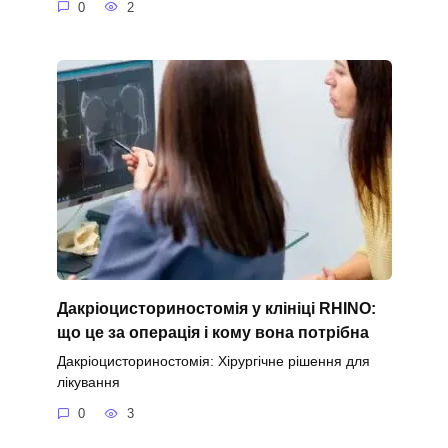
0
2
Дакріоцисториностомія у клініці RHINO:
що це за операція і кому вона потрібна
Дакріоцисториностомія: Хірургічне рішення для
лікування
0
3