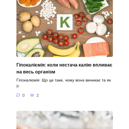
Гіпокаліємія: коли нестача калію впливає
на весь організм
Гіпокаліємія: Що це таке, чому вона виникає та як
її
0
2