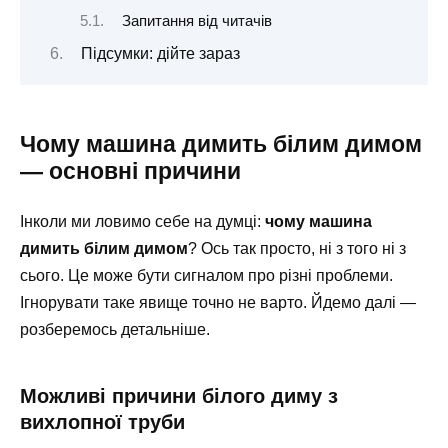
Запитання від читачів
Підсумки: дійте зараз
Чому машина димить білим димом
— основні причини
Інколи ми ловимо себе на думці:
чому машина
димить білим димом
? Ось так просто, ні з того ні з
сього. Це може бути сигналом про різні проблеми.
Ігнорувати таке явище точно не варто. Йдемо далі —
розберемось детальніше.
Можливі причини білого диму з
вихлопної труби