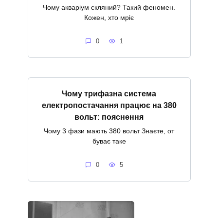
Чому акваріум скляний? Такий феномен.
Кожен, хто мріє
0
1
Чому трифазна система
електропостачання працює на 380
вольт: пояснення
Чому 3 фази мають 380 вольт Знаєте, от
буває таке
0
5