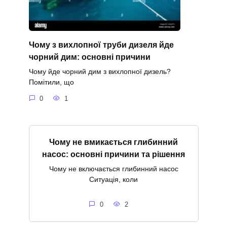
Чому з вихлопної труби дизеля йде
чорний дим: основні причини
Чому йде чорний дим з вихлопної дизель?
Помітили, що
0
1
Чому не вмикається глибинний
насос: основні причини та рішення
Чому не включається глибинний насос
Ситуація, коли
0
2