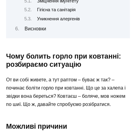
Зміцнення імунітету
Гігієна та санітарія
Уникнення алергенів
Висновки
Чому болить горло при ковтанні:
розбираємо ситуацію
От ви собі живете, а тут раптом – буває ж так? –
починає боліти горло при ковтанні. Що це за халепа і
звідки вона береться? Ковтаєш – боляче, мов ножем
по шиї. Що ж, давайте спробуємо розібратися.
Можливі причини