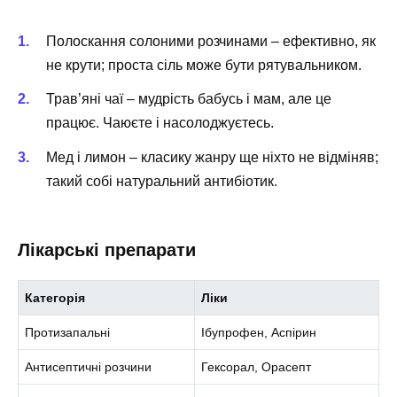
Полоскання солоними розчинами – ефективно, як
не крути; проста сіль може бути рятувальником.
Трав’яні чаї – мудрість бабусь і мам, але це
працює. Чаюєте і насолоджуєтесь.
Мед і лимон – класику жанру ще ніхто не відміняв;
такий собі натуральний антибіотик.
Лікарські препарати
Категорія
Ліки
Протизапальні
Ібупрофен, Аспірин
Антисептичні розчини
Гексорал, Орасепт