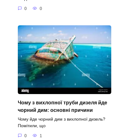
0
0
Чому з вихлопної труби дизеля йде
чорний дим: основні причини
Чому йде чорний дим з вихлопної дизель?
Помітили, що
0
1