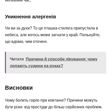
непевний час.
Уникнення алергенів
Чи ви за духи? То ця пташка-стиляга припустила в
небеса, але когось може загнати у край. Пильнуйте,
що вдома, чим оточені.
Читати
Причини й способи лікування: чому
лопають судини на руках?
Висновки
Чому болить горло при ковтанні? Причини можуть
бути різні: від простуди до більш серйозних проблем.