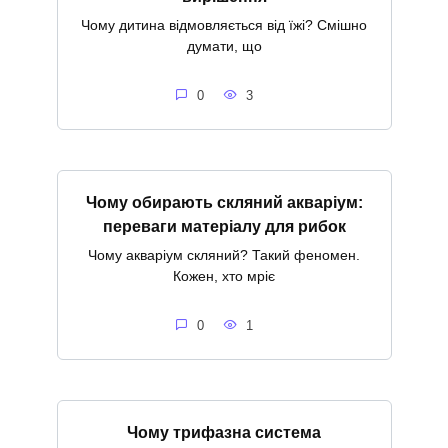
Чому дитина відмовляється від їжі? Смішно
думати, що
0
3
Чому обирають скляний акваріум:
переваги матеріалу для рибок
Чому акваріум скляний? Такий феномен.
Кожен, хто мріє
0
1
Чому трифазна система