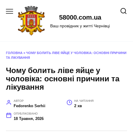
Перейти
до
58000.com.ua
вмісту
Ваш провідник у житті Чернівці
ГОЛОВНА
»
ЧОМУ БОЛИТЬ ЛІВЕ ЯЙЦЕ У ЧОЛОВІКА: ОСНОВНІ ПРИЧИНИ
ТА ЛІКУВАННЯ
Чому болить ліве яйце у
чоловіка: основні причини та
лікування
АВТОР
НА ЧИТАННЯ
Fedorenko Serhii
2 хв
ОПУБЛІКОВАНО
18 Травня, 2026