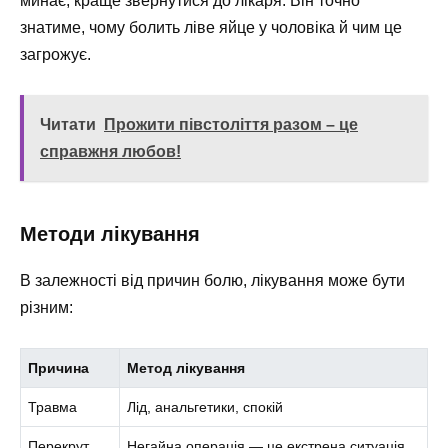
минає, краще звернутися до лікаря. Він точно
знатиме, чому болить ліве яйце у чоловіка й чим це
загрожує.
Читати
Прожити півстоліття разом – це
справжня любов!
Методи лікування
В залежності від причин болю, лікування може бути
різним:
Причина
Метод лікування
Травма
Лід, анальгетики, спокій
Перекрут
Негайна операція — це екстрена ситуація