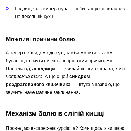
Підвищена температура — ніби танцюєш полонез
на пекельній кухні
Можливі причини болю
А тепер перейдемо до суті, так би мовити. Часом
буває, що ті муки викликані простими причинами.
Наприклад,
апендицит
— звичайнісінька справа, хоч і
неприємна така
. А ще є цей
синдром
роздратованого кишечника
— штука з назвою, що
звучить, наче магічне заклинання.
Механізм болю в сліпій кишці
Проведімо експрес-екскурсію, а? Коли щось із кишкою