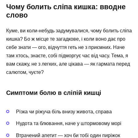
Чому болить сліпа кишка: вводне
слово
Куме, ви коли-небудь задумувалися, чому болить сліпа
кишка? Бо ж місце те загадкове, і коли воно дає про
себе знати — ого, відчуття геть не з приємних. Наче
там хтось, знаєте, собі підморгує час від часу. Тема, я
вам скажу, не з легких, але цікава — як гармата перед
салютом, чуєте?
Симптоми болю в сліпій кишці
Різка чи ріжуча біль внизу живота, справа
Нудота та блювання, наче у штормовому морі
Втрачений апетит — хоч би тобі один пиріжок