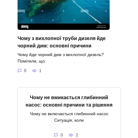
Чому з вихлопної труби дизеля йде
чорний дим: основні причини
Чому йде чорний дим з вихлопної дизель?
Помітили, що
0
1
Чому не вмикається глибинний
насос: основні причини та рішення
Чому не включається глибинний насос
Ситуація, коли
0
2