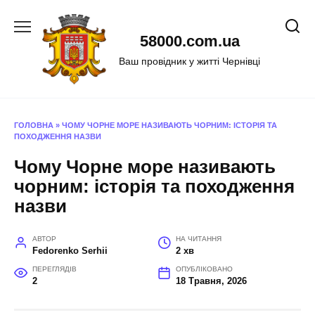
Перейти
до
58000.com.ua
вмісту
Ваш провідник у житті Чернівці
ГОЛОВНА
»
ЧОМУ ЧОРНЕ МОРЕ НАЗИВАЮТЬ ЧОРНИМ: ІСТОРІЯ ТА
ПОХОДЖЕННЯ НАЗВИ
Чому Чорне море називають
чорним: історія та походження
назви
АВТОР
НА ЧИТАННЯ
Fedorenko Serhii
2 хв
ПЕРЕГЛЯДІВ
ОПУБЛІКОВАНО
2
18 Травня, 2026