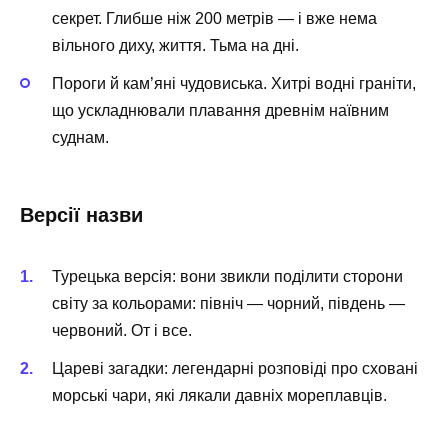
секрет. Глибше ніж 200 метрів — і вже нема
вільного диху, життя. Тьма на дні.
Пороги й кам’яні чудовиська. Хитрі водні граніти,
що ускладнювали плавання древнім наївним
суднам.
Версії назви
Турецька версія: вони звикли поділити сторони
світу за кольорами: північ — чорний, південь —
червоний. От і все.
Цареві загадки: легендарні розповіді про сховані
морські чари, які лякали давніх мореплавців.