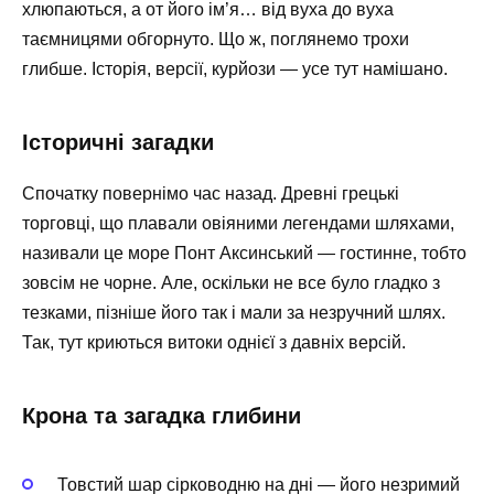
хлюпаються, а от його ім’я… від вуха до вуха
таємницями обгорнуто. Що ж, поглянемо трохи
глибше. Історія, версії, курйози — усе тут намішано.
Історичні загадки
Спочатку повернімо час назад. Древні грецькі
торговці, що плавали овіяними легендами шляхами,
називали це море Понт Аксинський — гостинне, тобто
зовсім не чорне. Але, оскільки не все було гладко з
тезками, пізніше його так і мали за незручний шлях.
Так, тут криються витоки однієї з давніх версій.
Крона та загадка глибини
Товстий шар сірководню на дні — його незримий