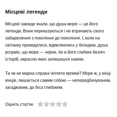
Місцеві легенди
Місцеві завжди знали, що душа моря — це його
легенди. Вони переказуються і не втрачають свого
забарвлення з покоління до покоління. І, коли на
світанку прокидатися, вдивляючись у безодню, душа
розуміє, що море — чорне, бо в його глибині безліч
історій, окрасою яких залишишся навіки.
Та чи не марна справа чіпляти ярлики? Море ж, у кінці
кінців, лишається самим собою — непередбачуваним,
загадковим, до біса глибоким.
Оцініть статтю