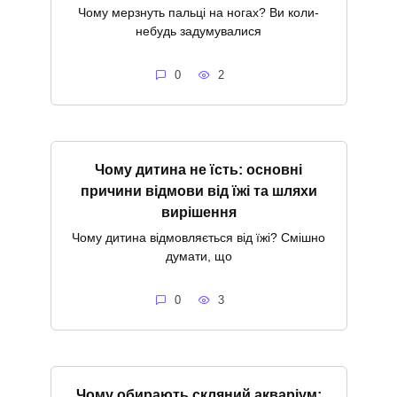
Чому мерзнуть пальці на ногах? Ви коли-
небудь задумувалися
0
2
Чому дитина не їсть: основні
причини відмови від їжі та шляхи
вирішення
Чому дитина відмовляється від їжі? Смішно
думати, що
0
3
Чому обирають скляний акваріум: