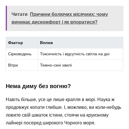
Читати
Причини болючих місячних: чому
виникає дискомфорт і як впоратися?
Фактор
Вплив
Сірководень
Токсичність і відсутність світла на дні
Вітри
Темно-сині хвилі
Нема диму без вогню?
Навіть більше, усе це лише крапля в морі. Наука ж
продовжує копати глибше. І, можливо, ви коли-небудь
ловите свій шматок істини, стоячи на круизному
лайнері посеред широкого Чорного моря.