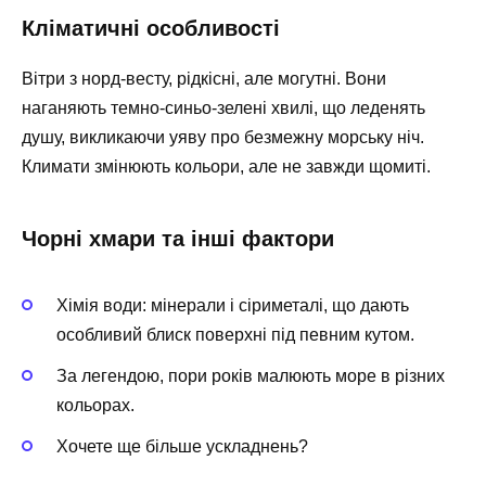
Кліматичні особливості
Вітри з норд-весту, рідкісні, але могутні. Вони
наганяють темно-синьо-зелені хвилі, що леденять
душу, викликаючи уяву про безмежну морську ніч.
Климати змінюють кольори, але не завжди щомиті.
Чорні хмари та інші фактори
Хімія води: мінерали і сіриметалі, що дають
особливий блиск поверхні під певним кутом.
За легендою, пори років малюють море в різних
кольорах.
Хочете ще більше ускладнень?