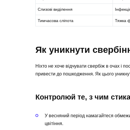
Слизові виділення
Інфекці
Тимчасова сліпота
Тяжка ф
Як уникнути свербін
Ніхто не хоче відчувати свербіж в очах і по
привести до пошкодження. Як цього уникнут
Контролюй те, з чим стика
У весняний період намагайтеся обмежи
цвітіння.