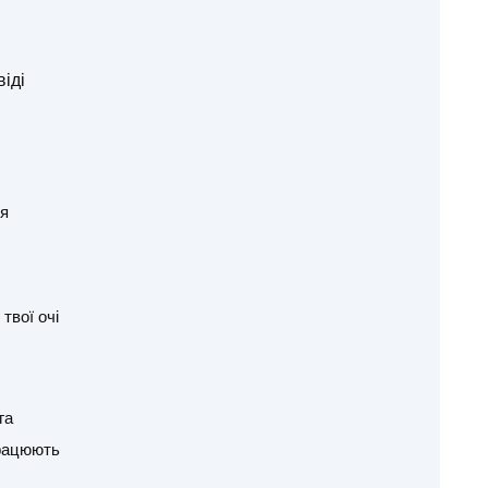
іді
ся
твої очі
га
працюють