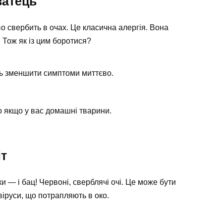
ватець
во свербить в очах. Це класична алергія. Вона
 Тож як із цим боротися?
 зменшити симптоми миттєво.
 якщо у вас домашні тварини.
іт
и — і бац! Червоні, сверблячі очі. Це може бути
 віруси, що потрапляють в око.