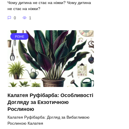
Чому дитина не стає на ніжки? Чому дитина
не стає на ніжки?
0
1
РІЗНЕ
Калатея Руфібарба: Особливості
Догляду за Екзотичною
Рослиною
Калатея Руфібарба: Догляд за Вибагливою
Рослиною Калатея