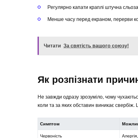
Регулярно капати краплі штучна сльоза
Менше часу перед екраном, перерви ко
Читати
За святість вашого союзу!
Як розпізнати причи
Не завжди одразу зрозуміло, чому чухаютьс
коли та за яких обставин виникає свербіж.
Симптом
Можлив
Червоність
Алергія