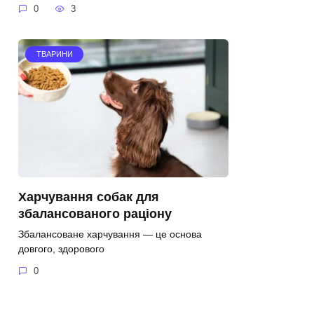
0
3
ТВАРИНИ
Харчування собак для
збалансованого раціону
Збалансоване харчування — це основа
довгого, здорового
0