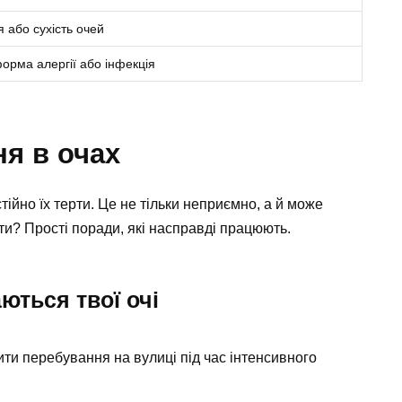
я або сухість очей
орма алергії або інфекція
ня в очах
стійно їх терти. Це не тільки неприємно, а й може
и? Прості поради, які насправді працюють.
ються твої очі
ти перебування на вулиці під час інтенсивного