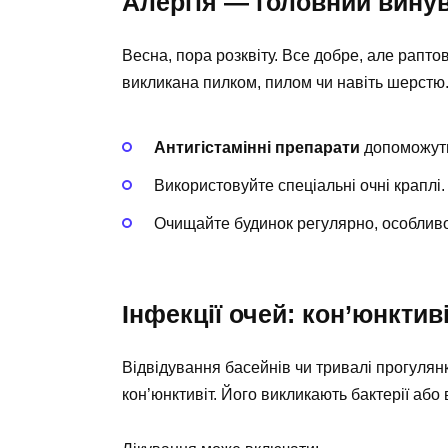
Алергія — головний вину
Весна, пора розквіту. Все добре, але рапто
викликана пилком, пилом чи навіть шерстю.
Антигістамінні препарати
допоможуть
Використовуйте спеціальні очні краплі.
Очищайте будинок регулярно, особливо
Інфекції очей: кон’юнктив
Відвідування басейнів чи тривалі прогулянк
кон’юнктивіт. Його викликають бактерії або