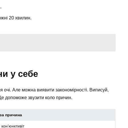
.
жні 20 хвилин.
ни у себе
я очі. Але можна виявити закономірності. Виписуй,
 Це допоможе звузити коло причин.
а причина
, кон’юнктивіт