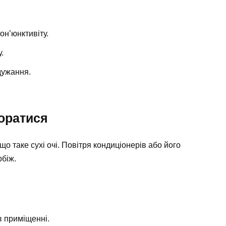
он’юнктивіту.
.
дужання.
поратися
о таке сухі очі. Повітря кондиціонерів або його
рбіж.
в приміщенні.