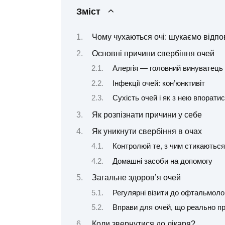
Зміст
Чому чухаються очі: шукаємо відпов
Основні причини свербіння очей
Алергія — головний винуватець
Інфекції очей: кон’юнктивіт
Сухість очей і як з нею впорати
Як розпізнати причини у себе
Як уникнути свербіння в очах
Контролюй те, з чим стикаються 
Домашні засоби на допомогу
Загальне здоров’я очей
Регулярні візити до офтальмоло
Вправи для очей, що реально 
Коли звернутися до лікаря?