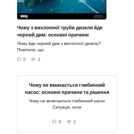
Чому з вихлопної труби дизеля йде
чорний дим: основні причини
Чому йде чорний дим з вихлопної дизель?
Помітили, що
0
1
Чому не вмикається глибинний
насос: основні причини та рішення
Чому не включається глибинний насос
Ситуація, коли
0
2