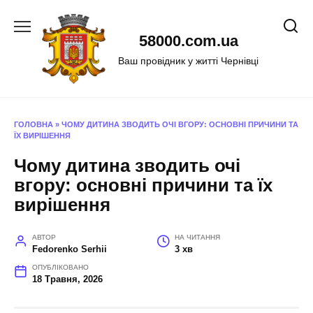
Перейти
до
58000.com.ua
вмісту
Ваш провідник у житті Чернівці
ГОЛОВНА
»
ЧОМУ ДИТИНА ЗВОДИТЬ ОЧІ ВГОРУ: ОСНОВНІ ПРИЧИНИ ТА
ЇХ ВИРІШЕННЯ
Чому дитина зводить очі
вгору: основні причини та їх
вирішення
АВТОР
НА ЧИТАННЯ
Fedorenko Serhii
3 хв
ОПУБЛІКОВАНО
18 Травня, 2026