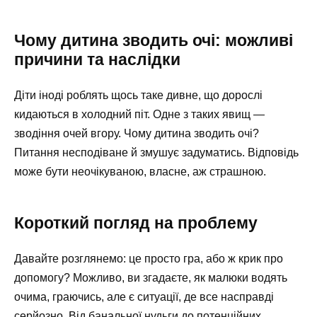
Чому дитина зводить очі: можливі
причини та наслідки
Діти іноді роблять щось таке дивне, що дорослі
кидаються в холодний піт. Одне з таких явищ —
зводіння очей вгору. Чому дитина зводить очі?
Питання несподіване й змушує задуматись. Відповідь
може бути неочікуваною, власне, аж страшною.
Короткий погляд на проблему
Давайте розглянемо: це просто гра, або ж крик про
допомогу? Можливо, ви згадаєте, як малюки водять
очима, граючись, але є ситуації, де все насправді
серйозно. Від банальної нудьги до потенційних