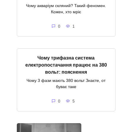
Чому акваріум скляний? Такий феномен.
Кожен, хто мріє
0
1
Чому трифазна система
електропостачання працює на 380
вольт: пояснення
Чому 3 фази мають 380 вольт Знаєте, от
буває таке
0
5