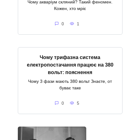
Чому акваріум скляний? Такий феномен.
Кожен, хто мріє
0
1
Чому трифазна система
електропостачання працює на 380
вольт: пояснення
Чому 3 фази мають 380 вольт Знаєте, от
буває таке
0
5