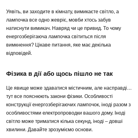
Уявіть, ви заходите в кімнату, вимикаєте світло, а
лампочка все одно жевріє, мовби хтось забув
натиснути вимикач. Навряд чи це привид. То чому
енергозберігаюча лампочка світиться після
вимкнення? Цікаве питання, яке має декілька
відповідей.
Фізика в дії або щось пішло не так
Це явище може здаватися містичним, але насправді…
тут все пояснюють закони фізики. Особливості
конструкції енергозберігаючих лампочок, іноді разом з
особливостями електропроводки вашого дому. Іноді
світло може триматися кілька секунд, іноді – довші
хвилини. Давайте зрозуміємо основи.