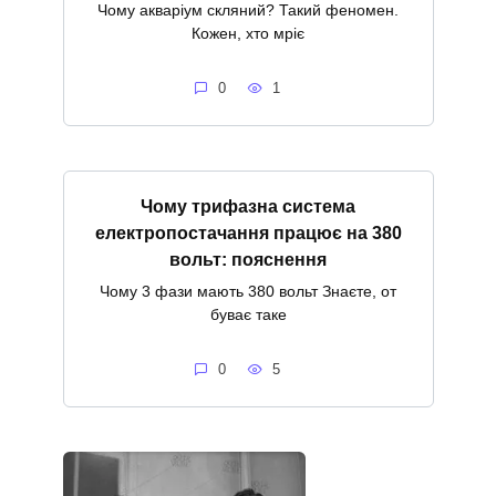
Чому акваріум скляний? Такий феномен.
Кожен, хто мріє
0
1
Чому трифазна система
електропостачання працює на 380
вольт: пояснення
Чому 3 фази мають 380 вольт Знаєте, от
буває таке
0
5