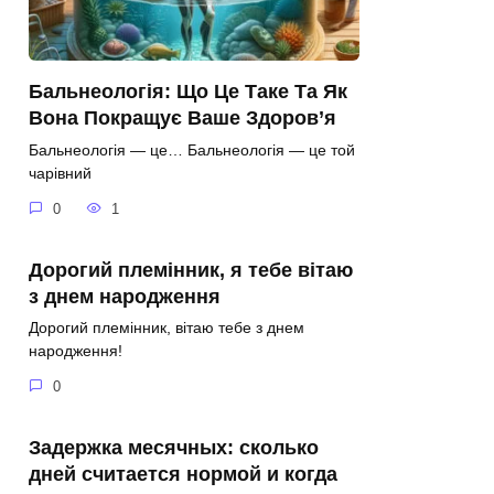
Бальнеологія: Що Це Таке Та Як
Вона Покращує Ваше Здоров’я
Бальнеологія — це… Бальнеологія — це той
чарівний
0
1
Дорогий племінник, я тебе вітаю
з днем народження
Дорогий племінник, вітаю тебе з днем
народження!
0
Задержка месячных: сколько
дней считается нормой и когда