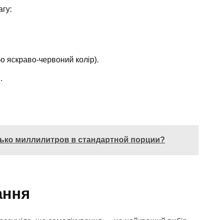
агу:
о яскраво-червоний колір).
.
лько миллилитров в стандартной порции?
ання