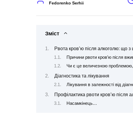
Fedorenko Serhii
Зміст
Рвота кров’ю після алкоголю: що з
Причини рвоти кров’ю після вж
Чи є це величезною проблемою, 
Діагностика та лікування
Лікування в залежності від діагн
Профілактика рвоти кров’ю після 
Насамкінець…