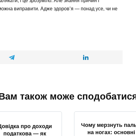
лякати, і це зрозуміло. Але знання причин і
можна виправити. Адже здоров’я — понад усе, чи не
Вам також може сподобатис
Чому мерзнуть паль
Довідка про доходи
на ногах: основні
податкова — як