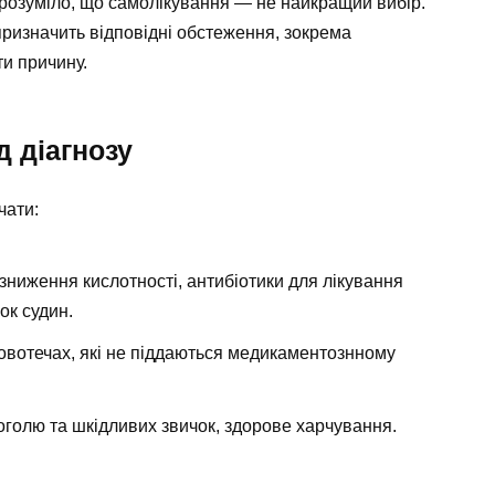
 зрозуміло, що самолікування — не найкращий вибір.
призначить відповідні обстеження, зокрема
ти причину.
д діагнозу
чати:
зниження кислотності, антибіотики для лікування
ок судин.
овотечах, які не піддаються медикаментознному
оголю та шкідливих звичок, здорове харчування.