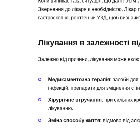
Коли виникає така ситуація, що далі? Усім
Звернення до лікаря є необхідністю. Лікар 
гастроскопію, рентген чи УЗД, щоб визначи
Лікування в залежності ві
Залежно від причини, лікування може вклю
Медикаментозна терапія:
засоби для 
інфекцій, препарати для зміцнення стін
Хірургічне втручання:
при сильних кр
лікуванню.
Зміна способу життя:
відмова від алк