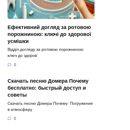
Ефективний догляд за ротовою
порожниною: ключі до здорової
усмішки
Відділ догляду за ротовою порожниною:
ключ до здоров’
0
Скачать песню Домера Почему
бесплатно: быстрый доступ и
советы
Скачать песню Домера Почему: Погружение
в атмосферу
0