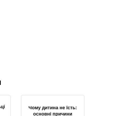
я
ці
Чому дитина не їсть:
основні причини