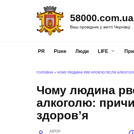
Перейти
до
58000.com.ua
вмісту
Ваш провідник у житті Чернівці
PR
Різне
Люди
LIFE
При
ГОЛОВНА
»
ЧОМУ ЛЮДИНА РВЕ КРОВ’Ю ПІСЛЯ АЛКОГОЛ
Чому людина рве
алкоголю: причи
здоров’я
АВТОР