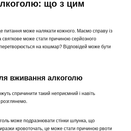
алкоголю: що з цим
е питання може налякати кожного. Маємо справу із
та святкове може стати причиною серйозного
 перетворюється на кошмар? Відповідей може бути
сля вживання алкоголю
ожуть спричинити такий неприємний і навіть
 розглянемо.
голь може подразнювати стінки шлунка, що
виразки кровоточать, це може стати причиною рвоти