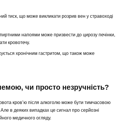
ний тиск, що може викликати розрив вен у стравоході
иртними напоями може призвести до цирозу печінки,
ати кровотечу.
жується хронічним гастритом, що також може
лемою, чи просто незручність?
оді рвота кров’ю після алкоголю може бути тимчасовою
 Але в деяких випадках це сигнал про серйозні
айного медичного огляду.