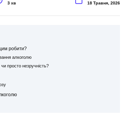
3 хв
18 Травня, 2026
 цим робити?
ивання алкоголю
чи просто незручність?
озу
алкоголю