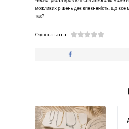
Чесно, рвота кров’ю після алкоголю може на
можливих рішень дає впевненість, що все 
так?
Оцініть статтю