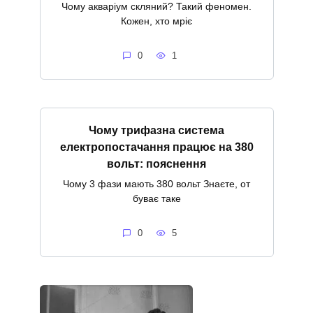
Чому акваріум скляний? Такий феномен.
Кожен, хто мріє
0
1
Чому трифазна система
електропостачання працює на 380
вольт: пояснення
Чому 3 фази мають 380 вольт Знаєте, от
буває таке
0
5