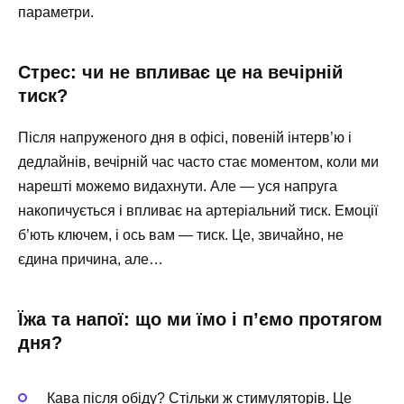
параметри.
Стрес: чи не впливає це на вечірній
тиск?
Після напруженого дня в офісі, повеній інтерв’ю і
дедлайнів, вечірній час часто стає моментом, коли ми
нарешті можемо видахнути. Але — уся напруга
накопичується і впливає на артеріальний тиск. Емоції
б’ють ключем, і ось вам — тиск. Це, звичайно, не
єдина причина, але…
Їжа та напої: що ми їмо і п’ємо протягом
дня?
Кава після обіду? Стільки ж стимуляторів. Це