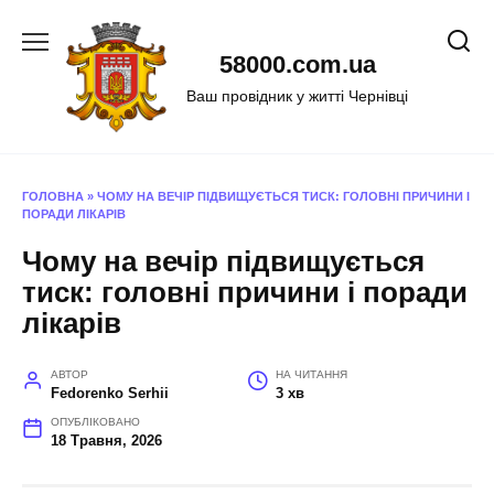
Перейти
до
58000.com.ua
вмісту
Ваш провідник у житті Чернівці
ГОЛОВНА
»
ЧОМУ НА ВЕЧІР ПІДВИЩУЄТЬСЯ ТИСК: ГОЛОВНІ ПРИЧИНИ І
ПОРАДИ ЛІКАРІВ
Чому на вечір підвищується
тиск: головні причини і поради
лікарів
АВТОР
НА ЧИТАННЯ
Fedorenko Serhii
3 хв
ОПУБЛІКОВАНО
18 Травня, 2026