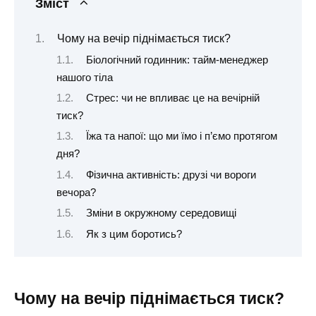
Зміст
Чому на вечір піднімається тиск?
Біологічний годинник: тайм-менеджер
нашого тіла
Стрес: чи не впливає це на вечірній
тиск?
Їжа та напої: що ми їмо і п’ємо протягом
дня?
Фізична активність: друзі чи вороги
вечора?
Зміни в окружному середовищі
Як з цим боротись?
Чому на вечір піднімається тиск?