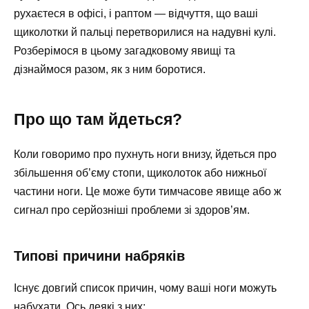
рухаєтеся в офісі, і раптом — відчуття, що ваші
щиколотки й пальці перетворилися на надувні кулі.
Розберімося в цьому загадковому явищі та
дізнаймося разом, як з ним боротися.
Про що там йдеться?
Коли говоримо про пухнуть ноги внизу, йдеться про
збільшення об’єму стопи, щиколоток або нижньої
частини ноги. Це може бути тимчасове явище або ж
сигнал про серйозніші проблеми зі здоров’ям.
Типові причини набряків
Існує довгий список причин, чому ваші ноги можуть
набухати. Ось деякі з них: