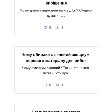
вирішення
Чому дитина відмовляється від їжі? Смішно
думати, що
0
3
Чому обирають скляний акваріум:
переваги матеріалу для рибок
Чому акваріум скляний? Такий феномен.
Кожен, хто мріє
0
1
Чому трифазна система