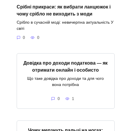
Срібні прикраси: як вибрати ланцюжок і
чому срібло не виходить з моди
Срібло в сучасній моді: невичерпна актуальність У
світі
0
0
Довідка про доходи податкова — як
отримати онлайн і особисто
Що таке довідка про доходи та для чого
вона потрібна
0
1
Чому мерзнуть пальці на ногах: