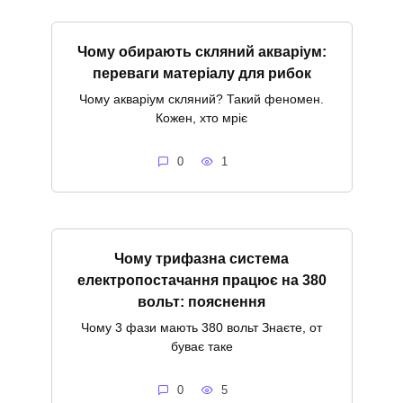
Чому обирають скляний акваріум:
переваги матеріалу для рибок
Чому акваріум скляний? Такий феномен.
Кожен, хто мріє
0
1
Чому трифазна система
електропостачання працює на 380
вольт: пояснення
Чому 3 фази мають 380 вольт Знаєте, от
буває таке
0
5