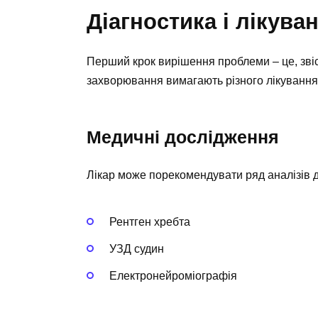
Діагностика і лікува
Перший крок вирішення проблеми – це, звісн
захворювання вимагають різного лікування
Медичні дослідження
Лікар може порекомендувати ряд аналізів д
Рентген хребта
УЗД судин
Електронейроміографія