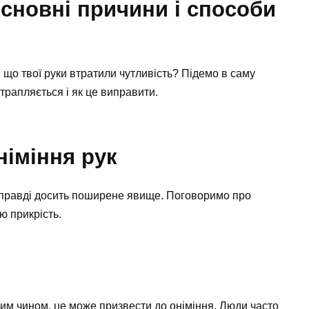
основні причини і способи
 що твої руки втратили чутливість? Підемо в саму
 трапляється і як це виправити.
іміння рук
насправді досить поширене явище. Поговоримо про
ю прикрість.
им чином, це може призвести до оніміння. Люди часто