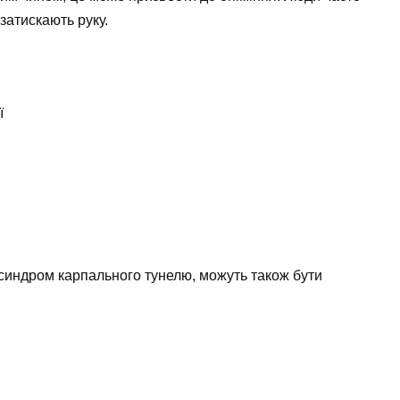
затискають руку.
ї
о синдром карпального тунелю, можуть також бути