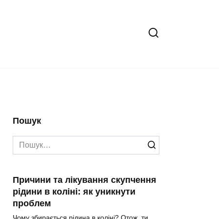
Пошук
Search
for:
Причини та лікування скупчення
рідини в коліні: як уникнути
проблем
Чому збирається рідина в коліні? Отож, ти