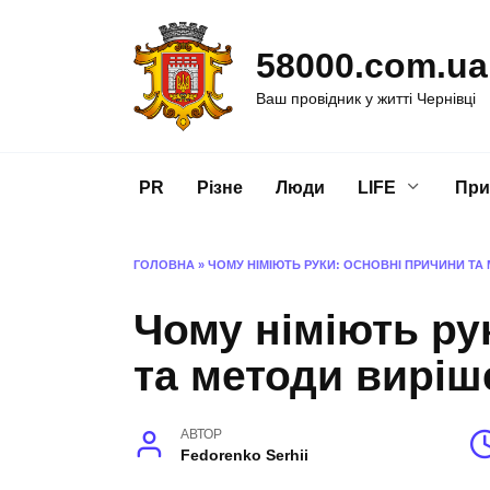
Перейти
до
58000.com.ua
вмісту
Ваш провідник у житті Чернівці
PR
Різне
Люди
LIFE
При
ГОЛОВНА
»
ЧОМУ НІМІЮТЬ РУКИ: ОСНОВНІ ПРИЧИНИ Т
Чому німіють ру
та методи вирі
АВТОР
Fedorenko Serhii