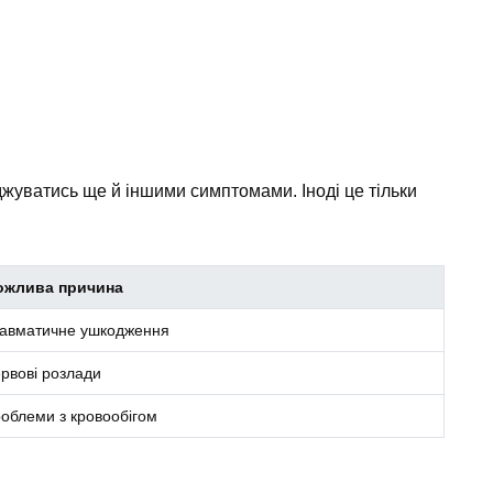
джуватись ще й іншими симптомами. Іноді це тільки
ожлива причина
авматичне ушкодження
рвові розлади
облеми з кровообігом