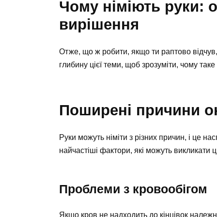
Чому німіють руки: 
вирішення
Отже, що ж робити, якщо ти раптово відчув,
глибину цієї теми, щоб зрозуміти, чому таке
Поширені причини он
Руки можуть німіти з різних причин, і це 
найчастіші фактори, які можуть викликати ц
Проблеми з кровообігом
Якщо кров не надходить до кінцівок належн