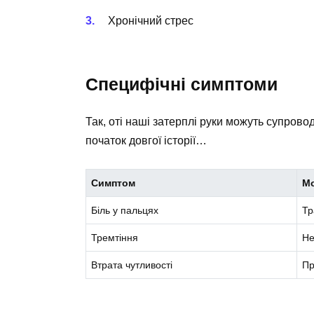
Хронічний стрес
Специфічні симптоми
Так, оті наші затерплі руки можуть супрово
початок довгої історії…
Симптом
М
Біль у пальцях
Тр
Тремтіння
Не
Втрата чутливості
Пр