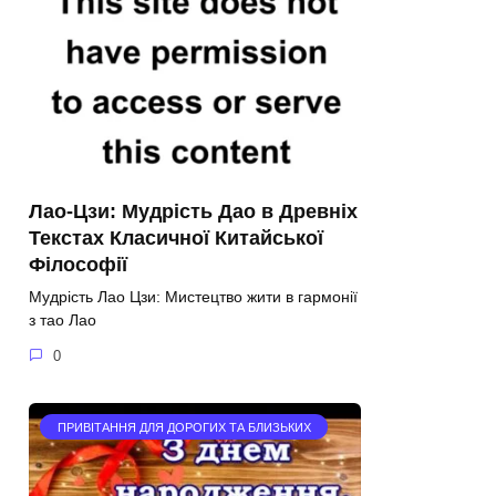
Лао-Цзи: Мудрість Дао в Древніх
Текстах Класичної Китайської
Філософії
Мудрість Лао Цзи: Мистецтво жити в гармонії
з тао Лао
0
ПРИВІТАННЯ ДЛЯ ДОРОГИХ ТА БЛИЗЬКИХ