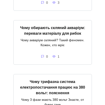
0
3
Чому обирають скляний акваріум:
переваги матеріалу для рибок
Чому акваріум скляний? Такий феномен.
Кожен, хто мріє
0
1
Чому трифазна система
електропостачання працює на 380
вольт: пояснення
Чому 3 фази мають 380 вольт Знаєте, от
буває таке