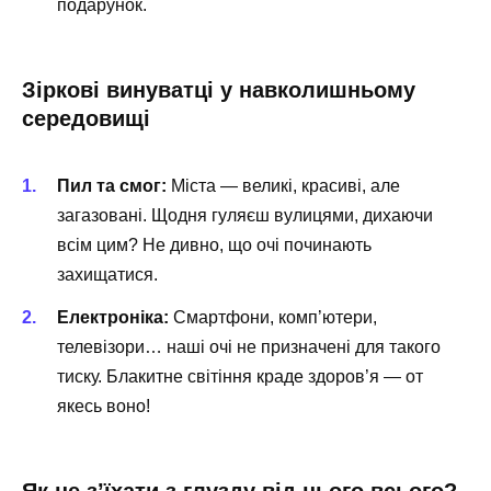
подарунок.
Зіркові винуватці у навколишньому
середовищі
Пил та смог:
Міста — великі, красиві, але
загазовані. Щодня гуляєш вулицями, дихаючи
всім цим? Не дивно, що очі починають
захищатися.
Електроніка:
Смартфони, комп’ютери,
телевізори… наші очі не призначені для такого
тиску. Блакитне світіння краде здоров’я — от
якесь воно!
Як не з’їхати з глузду від цього всього?