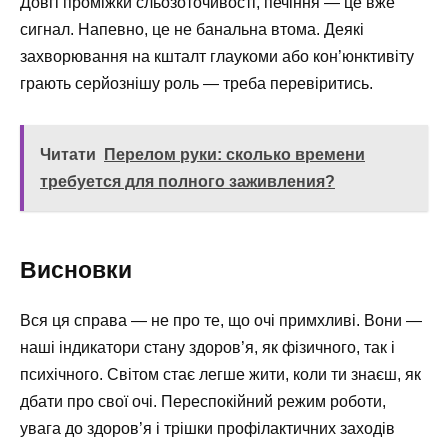
Довгі проміжки сльозоточивості, печіння — це вже
сигнал. Напевно, це не банальна втома. Деякі
захворювання на кшталт глаукоми або кон’юнктивіту
грають серйознішу роль — треба перевіритись.
Читати
Перелом руки: сколько времени
требуется для полного заживления?
Висновки
Вся ця справа — не про те, що очі примхливі. Вони —
наші індикатори стану здоров’я, як фізичного, так і
психічного. Світом стає легше жити, коли ти знаєш, як
дбати про свої очі. Переспокійний режим роботи,
увага до здоров’я і трішки профілактичних заходів