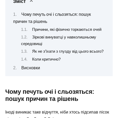
Зміст
Чому печуть очі і сльозяться: пошук
причин та рішень
Причини, які фізично торкаються очей
Зіркові винуватці у навколишньому
середовищі
Як не з’їхати з глузду від цього всього?
Коли критично?
Висновки
Чому печуть очі і сльозяться:
пошук причин та рішень
Іноді виникає таке відчуття, ніби хтось підсипав пісок