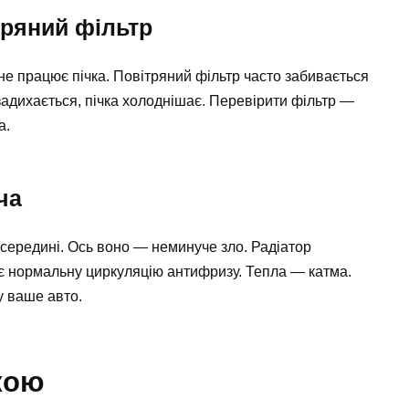
тряний фільтр
е працює пічка. Повітряний фільтр часто забивається
адихається, пічка холоднішає. Перевірити фільтр —
а.
ча
всередині. Ось воно — неминуче зло. Радіатор
ує нормальну циркуляцію антифризу. Тепла — катма.
у ваше авто.
кою