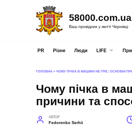
Перейти
до
58000.com.ua
вмісту
Ваш провідник у житті Чернівці
PR
Різне
Люди
LIFE
При
ГОЛОВНА
»
ЧОМУ ПІЧКА В МАШИНІ НЕ ГРІЄ: ОСНОВНІ 
Чому пічка в маш
причини та спо
АВТОР
Fedorenko Serhii