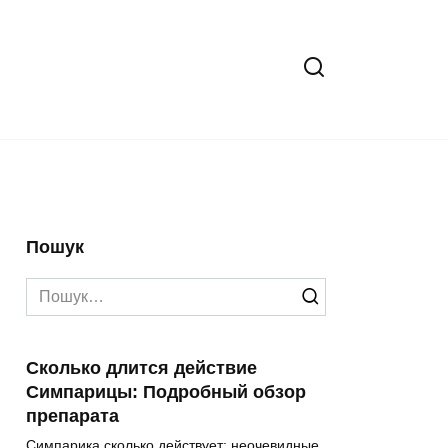
Пошук
Search
for:
Сколько длится действие
Симпарицы: Подробный обзор
препарата
Симпарика сколько действует: неочевидные