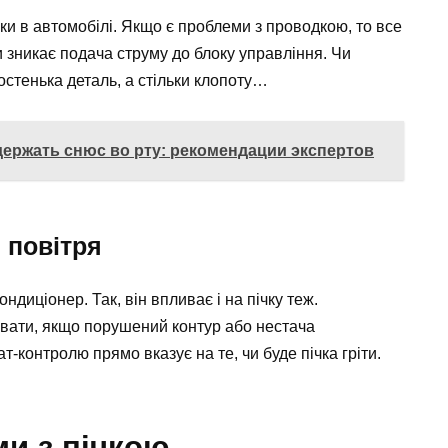
и в автомобілі. Якщо є проблеми з проводкою, то все
 зникає подача струму до блоку управління. Чи
остенька деталь, а стільки клопоту…
ержать снюс во рту: рекомендации экспертов
 повітря
иціонер. Так, він впливає і на пічку теж.
вати, якщо порушений контур або нестача
т-контролю прямо вказує на те, чи буде пічка гріти.
и з пічкою