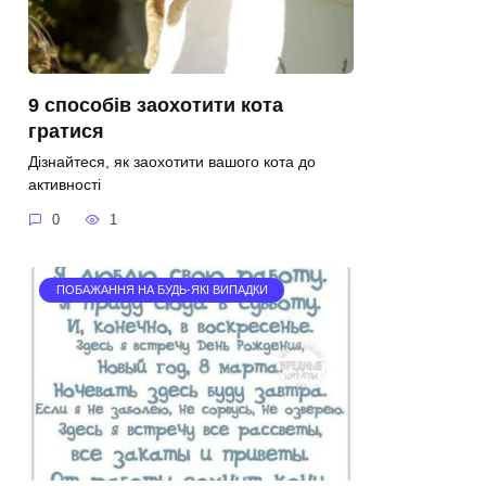
9 способів заохотити кота
гратися
Дізнайтеся, як заохотити вашого кота до
активності
0
1
ПОБАЖАННЯ НА БУДЬ-ЯКІ ВИПАДКИ