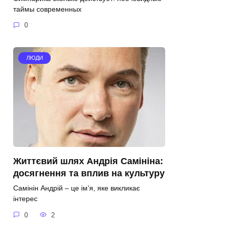
таймы современных
0
ЛЮДИ
Життєвий шлях Андрія Самініна:
досягнення та вплив на культуру
Самінін Андрій – це ім’я, яке викликає
інтерес
0
2