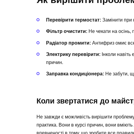
Перевірити термостат:
Замінити при 
Фільтр очистити:
Не чекати на осінь, 
Радіатор промити:
Антифриз омиє все,
Электрику перевірити:
Інколи навіть 
причин.
Заправка кондиціонера:
Не забути, щ
Коли звертатися до майс
Не завжди є можливість вирішити проблему
практика. Вони в курсі причин, вони вміют
впевненості в тому, що зробите все правил