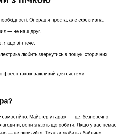
необхідності. Операція проста, але ефективна.
пил — не наш друг.
 якщо він тече.
електрика любить звернутись в пошук історичних
о фреон також важливий для системи.
тра?
 самостійно. Майстер у гаражі — це, безперечно,
ь лагодити, вони знають що робити. Якщо у вас немає
ьно — не ризикуйте. Техніка любить дбайливе