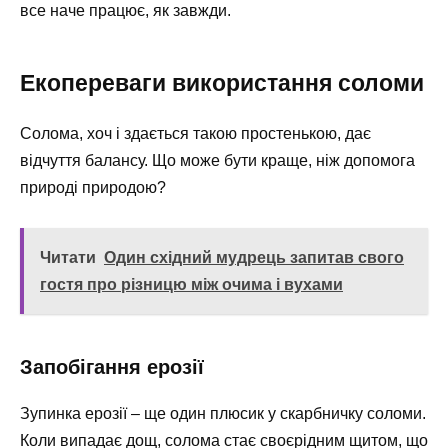
все наче працює, як завжди.
Екопереваги використання соломи
Солома, хоч і здається такою простенькою, дає
відчуття балансу. Що може бути краще, ніж допомога
природі природою?
Читати
Один східний мудрець запитав свого
гостя про різницю між очима і вухами
Запобігання ерозії
Зупинка ерозії – ще один плюсик у скарбничку соломи.
Коли випадає дощ, солома стає своєрідним щитом, що