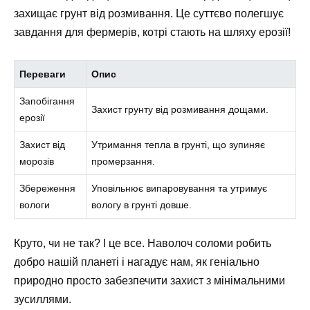
захищає грунт від розмивання. Це суттєво полегшує
завдання для фермерів, котрі стають на шляху ерозії!
Переваги
Опис
Запобігання
Захист грунту від розмивання дощами.
ерозії
Захист від
Утримання тепла в грунті, що зупиняє
морозів
промерзання.
Збереження
Уповільнює випаровування та утримує
вологи
вологу в грунті довше.
Круто, чи не так? І це все. Наволоч соломи робить
добро нашій планеті і нагадує нам, як геніально
природно просто забезпечити захист з мінімальними
зусиллями.