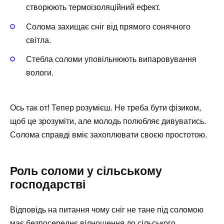
створюють термоізоляційний ефект.
Солома захищає сніг від прямого сонячного
світла.
Стебла соломи уповільнюють випаровування
вологи.
Ось так от! Тепер розумієш. Не треба бути фізиком,
щоб це зрозуміти, але молодь полюбляє дивуватись.
Солома справді вміє захоплювати своєю простотою.
Роль соломи у сільському
господарстві
Відповідь на питання чому сніг не тане під соломою
має безпосереднє відношення до сільського