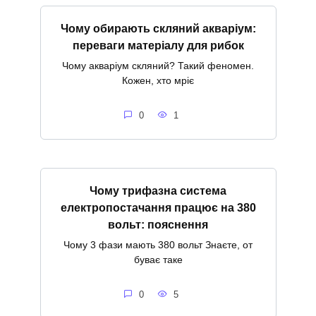
Чому обирають скляний акваріум:
переваги матеріалу для рибок
Чому акваріум скляний? Такий феномен.
Кожен, хто мріє
0
1
Чому трифазна система
електропостачання працює на 380
вольт: пояснення
Чому 3 фази мають 380 вольт Знаєте, от
буває таке
0
5