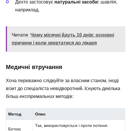
Дехто застосовує
натуральні засоби:
шавлія,
наприклад.
Читати
Чому місячні йдуть 10 днів: основні
причини і коли звертатися до лікаря
Медичні втручання
Хоча переважно слідкуйте за власним станом, іноді
візит до спеціаліста невідворотний. Існують декілька
більш
екстремальних
методів:
Метод
Опис
Так, використовується і проти потіння.
Ботокс