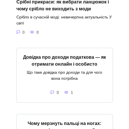
Срібні прикраси: як вибрати ланцюжок і
чому срібло не виходить з моди
Срібло в сучасній моді: невичерпна актуальність У
світі
0
0
Довідка про доходи податкова — як
отримати онлайн і особисто
Що таке довідка про доходи та для чого
вона потрібна
0
1
Чому мерзнуть пальці на ногах: