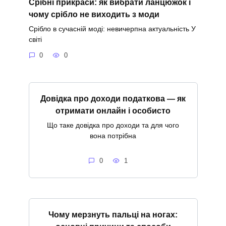
Срібні прикраси: як вибрати ланцюжок і
чому срібло не виходить з моди
Срібло в сучасній моді: невичерпна актуальність У
світі
0
0
Довідка про доходи податкова — як
отримати онлайн і особисто
Що таке довідка про доходи та для чого
вона потрібна
0
1
Чому мерзнуть пальці на ногах: