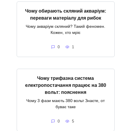
Чому обирають скляний акваріум:
переваги матеріалу для рибок
Чому акваріум скляний? Такий феномен.
Кожен, хто мріє
0
1
Чому трифазна система
електропостачання працює на 380
вольт: пояснення
Чому 3 фази мають 380 вольт Знаєте, от
буває таке
0
5