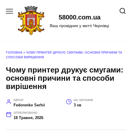
Перейти
до
58000.com.ua
вмісту
Ваш провідник у житті Чернівці
ГОЛОВНА
»
ЧОМУ ПРИНТЕР ДРУКУЄ СМУГАМИ: ОСНОВНІ ПРИЧИНИ ТА
СПОСОБИ ВИРІШЕННЯ
Чому принтер друкує смугами:
основні причини та способи
вирішення
АВТОР
НА ЧИТАННЯ
Fedorenko Serhii
3 хв
ОПУБЛІКОВАНО
18 Травня, 2026