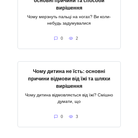
основні причини та способи
вирішення
Чому мерзнуть пальці на ногах? Ви коли-
небудь задумувалися
0
2
Чому дитина не їсть: основні
причини відмови від їжі та шляхи
вирішення
Чому дитина відмовляється від їжі? Смішно
думати, що
0
3