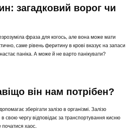
н: загадковий ворог чи
зрозуміла фраза для когось, але вона може мати
тично, саме рівень феритину в крові вказує на запаси
, настає паніка. А може й не варто панікувати?
авіщо він нам потрібен?
опомагає зберігати залізо в організмі. Залізо
 в свою чергу відповідає за транспортування кисню
е початися хаос.