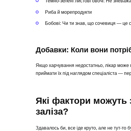
Темно-зелені листові овочі: Не зневаж
Риба й морепродукти
Бобові: Чи ти знав, що сочевиця — це
Добавки: Коли вони потрі
Якщо харчування недостатньо, лікар може 
приймати їх під наглядом спеціаліста — п
Які фактори можуть 
заліза?
Здавалось би, все іде круто, але не тут-то