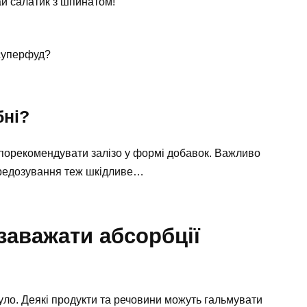
ай салатик з шпинатом!
 суперфуд?
бні?
порекомендувати залізо у формі добавок. Важливо
ередозування теж шкідливе…
заважати абсорбції
 було. Деякі продукти та речовини можуть гальмувати