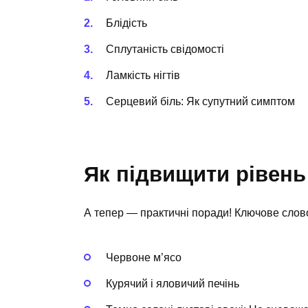
Блідість
Сплутаність свідомості
Ламкість нігтів
Серцевий біль: Як супутний симптом
Як підвищити рівен
А тепер — практичні поради! Ключове слов
Червоне м’ясо
Курячий і яловичий печінь