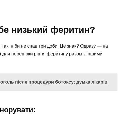
тебе низький феритин?
так, ніби не спав три доби. Це знак? Одразу — на
ві для перевірки рівня феритину разом з іншими
голь після процедури ботоксу: думка лікарів
гнорувати: