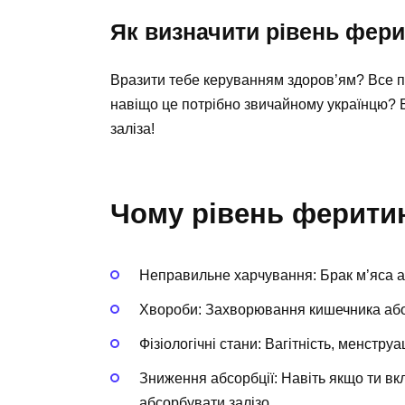
Як визначити рівень фер
Вразити тебе керуванням здоров’ям? Все пр
навіщо це потрібно звичайному українцю? Бо
заліза!
Чому рівень ферити
Неправильне харчування: Брак м’яса а
Хвороби: Захворювання кишечника або 
Фізіологічні стани: Вагітність, менстр
Зниження абсорбції: Навіть якщо ти вк
абсорбувати залізо.