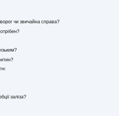
 ворог чи звичайна справа?
потрібен?
изьким?
ритин?
ти:
бції заліза?