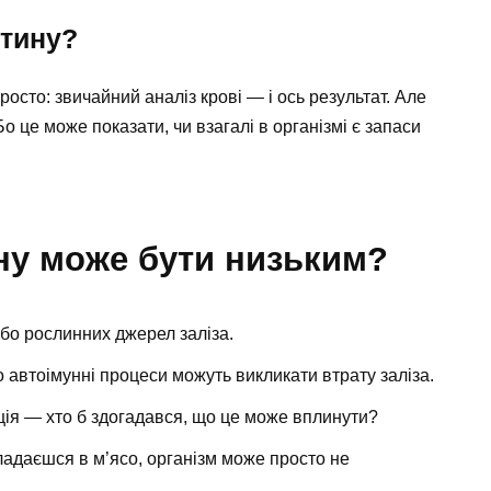
итину?
осто: звичайний аналіз крові — і ось результат. Але
 це може показати, чи взагалі в організмі є запаси
ну може бути низьким?
бо рослинних джерел заліза.
автоімунні процеси можуть викликати втрату заліза.
уація — хто б здогадався, що це може вплинути?
ладаєшся в м’ясо, організм може просто не