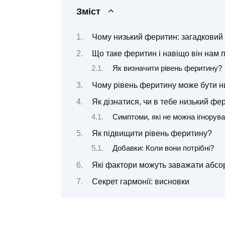
Зміст
Чому низький феритин: загадковий
Що таке феритин і навіщо він нам 
Як визначити рівень феритину?
Чому рівень феритину може бути н
Як дізнатися, чи в тебе низький фе
Симптоми, які не можна ігнорува
Як підвищити рівень феритину?
Добавки: Коли вони потрібні?
Які фактори можуть заважати абсор
Секрет гармонії: висновки