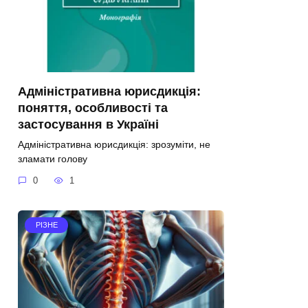
Адміністративна юрисдикція:
поняття, особливості та
застосування в Україні
Адміністративна юрисдикція: зрозуміти, не
зламати голову
0
1
РІЗНЕ