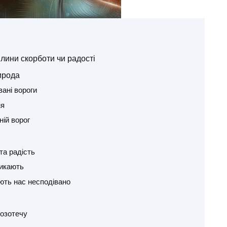
плини скорботи чи радості
ирода
вані вороги
ня
ній ворог
та радість
никають
ють нас несподівано
ьозотечу