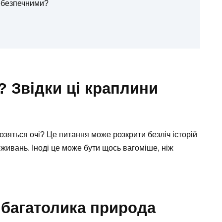
небезпечними?
? Звідки ці краплини
озяться очі? Це питання може розкрити безліч історій
живань. Іноді це може бути щось вагоміше, ніж
 багатолика природа