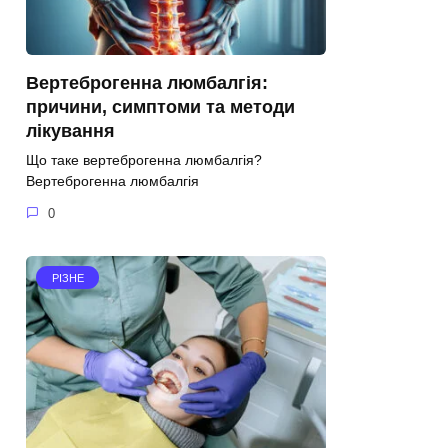
Вертеброгенна люмбалгія:
причини, симптоми та методи
лікування
Що таке вертеброгенна люмбалгія?
Вертеброгенна люмбалгія
0
РІЗНЕ