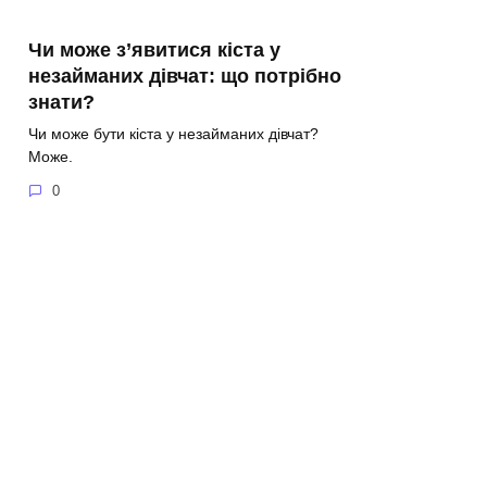
Чи може з’явитися кіста у
незайманих дівчат: що потрібно
знати?
Чи може бути кіста у незайманих дівчат?
Може.
0