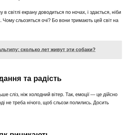
у в світлі екрану доводиться по ночах, і здається, ніби
. Чому сльозяться очі? Бо вони тримають цей світ на
ьтипу: сколько лет живут эти собаки?
дання та радість
е сліз, ніж холодний вітер. Так, емоції — це дійсно
ді не треба нічого, щоб сльози полились. Досить
 як виникають