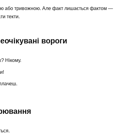
ою або тривожною. Але факт лишається фактом —
ти текти.
неочікувані вороги
ж? Нікому.
и!
 плачеш.
орювання
ться.