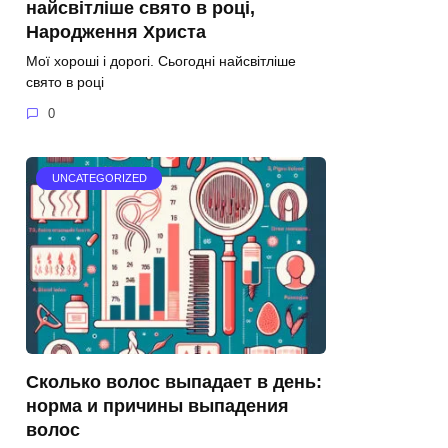
найсвітліше свято в році,
Народження Христа
Мої хороші і дорогі. Сьогодні найсвітліше
свято в році
0
UNCATEGORIZED
Сколько волос выпадает в день:
норма и причины выпадения
волос