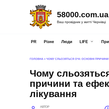
Перейти
до
58000.com.ua
вмісту
Ваш провідник у житті Чернівці
PR
Різне
Люди
LIFE
При
ГОЛОВНА
»
ЧОМУ СЛЬОЗЯТЬСЯ ОЧІ: ОСНОВНІ ПРИЧИНИ 
Чому сльозяться
причини та ефек
лікування
АВТОР