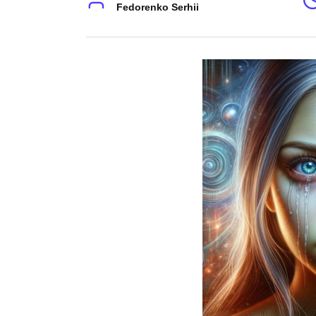
Fedorenko Serhii