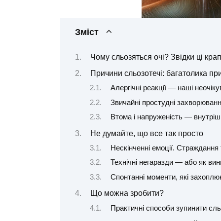
Зміст
Чому сльозяться очі? Звідки ці кра
Причини сльозотечі: багатолика пр
Алергічні реакції — наші неочіку
Звичайні простудні захворюван
Втома і напруженість — внутріш
Не думайте, що все так просто
Нескінченні емоції. Страждання 
Технічні негаразди — або як ви
Спонтанні моменти, які захоплю
Що можна зробити?
Практичні способи зупинити сл