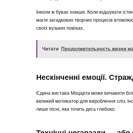
Інколи ж буває інакше. Коли відшукати істин
магія загадкових творчих процесів втомлює
своїх вузьких повіках.
Читати
Продолжительность жизни мал
Нескінченні емоції. Страж
Єдина вистава Моцарта може вичавити більш
великий мотиватор для вироблення сліз. Іно
лише пісні, яка точить десь глибоко.
Технічні негаразди — або