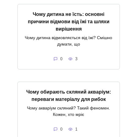
Чому дитина не їсть: основні
причини відмови від їжі та шляхи
вирішення
Чому дитина відмовляється від їжі? Смішно
думати, що
0
3
Чому обирають скляний акваріум:
переваги матеріалу для рибок
Чому акваріум скляний? Такий феномен.
Кожен, хто мріє
0
1