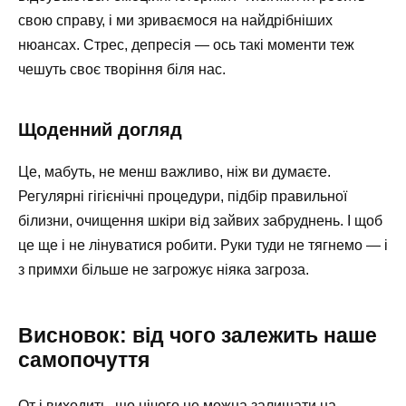
свою справу, і ми зриваємося на найдрібніших
нюансах. Стрес, депресія — ось такі моменти теж
чешуть своє творіння біля нас.
Щоденний догляд
Це, мабуть, не менш важливо, ніж ви думаєте.
Регулярні гігієнічні процедури, підбір правильної
білизни, очищення шкіри від зайвих забруднень. І щоб
це ще і не лінуватися робити. Руки туди не тягнемо — і
з примхи більше не загрожує ніяка загроза.
Висновок: від чого залежить наше
самопочуття
От і виходить, що нічого не можна залишати на