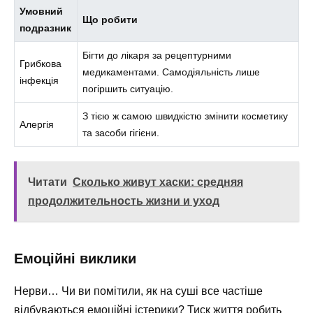
Умовний
Що робити
подразник
Бігти до лікаря за рецептурними
Грибкова
медикаментами. Самодіяльність лише
інфекція
погіршить ситуацію.
З тією ж самою швидкістю змінити косметику
Алергія
та засоби гігієни.
Читати
Сколько живут хаски: средняя
продолжительность жизни и уход
Емоційні виклики
Нерви… Чи ви помітили, як на суші все частіше
відбуваються емоційні істерики? Тиск життя робить