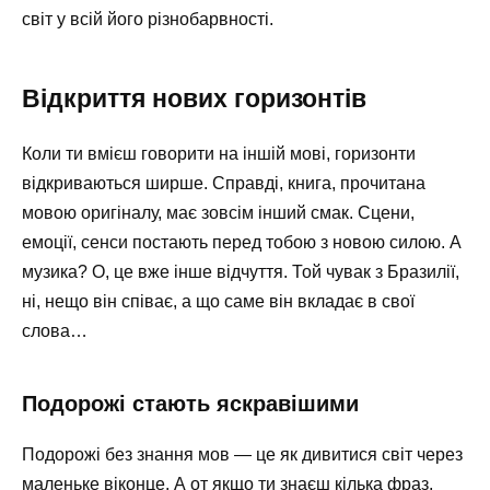
світ у всій його різнобарвності.
Відкриття нових горизонтів
Коли ти вмієш говорити на іншій мові, горизонти
відкриваються ширше. Справді, книга, прочитана
мовою оригіналу, має зовсім інший смак. Сцени,
емоції, сенси постають перед тобою з новою силою. А
музика? О, це вже інше відчуття. Той чувак з Бразилії,
ні, нещо він співає, а що саме він вкладає в свої
слова…
Подорожі стають яскравішими
Подорожі без знання мов — це як дивитися світ через
маленьке віконце. А от якщо ти знаєш кілька фраз,