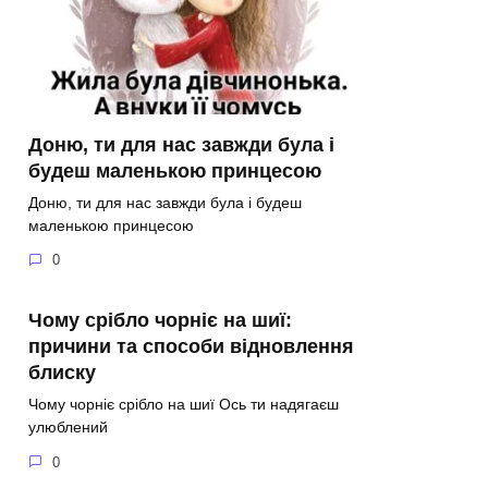
Доню, ти для нас завжди була і
будеш маленькою принцесою
Доню, ти для нас завжди була і будеш
маленькою принцесою
0
Чому срібло чорніє на шиї:
причини та способи відновлення
блиску
Чому чорніє срібло на шиї Ось ти надягаєш
улюблений
0