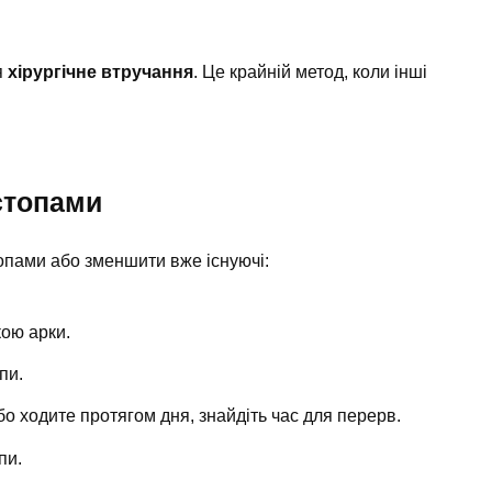
я
хірургічне втручання
. Це крайній метод, коли інші
стопами
топами або зменшити вже існуючі:
кою арки.
пи.
бо ходите протягом дня, знайдіть час для перерв.
пи.