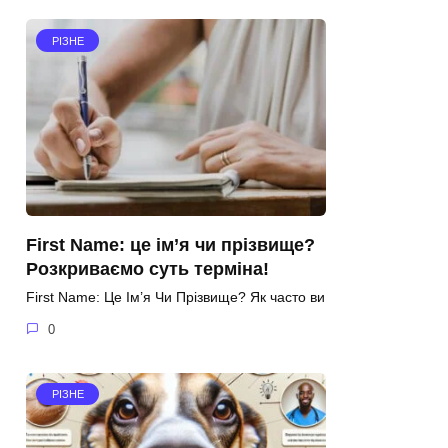
РІЗНЕ
First Name: це ім’я чи прізвище?
Розкриваємо суть терміна!
First Name: Це Ім’я Чи Прізвище? Як часто ви
0
РІЗНЕ