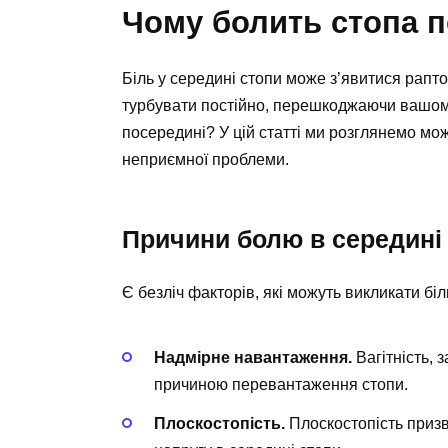
Чому болить стопа 
Біль у середині стопи може з’явитися рапт
турбувати постійно, перешкоджаючи вашом
посередині? У цій статті ми розглянемо мож
неприємної проблеми.
Причини болю в середині
Є безліч факторів, які можуть викликати бі
Надмірне навантаження.
Вагітність, 
причиною перевантаження стопи.
Плоскостопість.
Плоскостопість призв