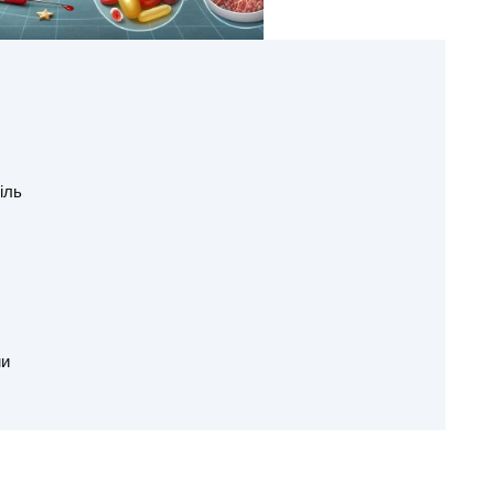
іль
ми