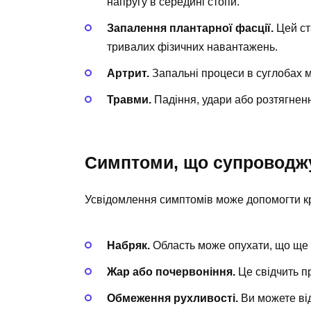
напругу в середині стопи.
Запалення плантарної фасції.
Цей ст
тривалих фізичних навантажень.
Артрит.
Запальні процеси в суглобах м
Травми.
Падіння, удари або розтягненн
Симптоми, що супроводж
Усвідомлення симптомів може допомогти к
Набряк.
Область може опухати, що ще 
Жар або почервоніння.
Це свідчить п
Обмеження рухливості.
Ви можете від