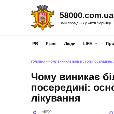
Перейти
до
58000.com.ua
вмісту
Ваш провідник у житті Чернівці
PR
Різне
Люди
LIFE
При
ГОЛОВНА
»
ЧОМУ ВИНИКАЄ БІЛЬ В СТОПІ ПОСЕРЕДИНІ: 
Чому виникає бі
посередині: осн
лікування
АВТОР