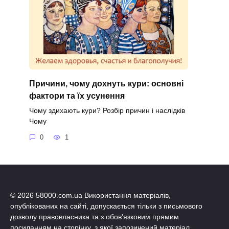
Причини, чому дохнуть кури: основні
фактори та їх усунення
Чому здихають кури? Розбір причин і наслідків
Чому
0
1
© 2026 58000.com.ua Використання матеріалів,
опублікованих на сайті, допускається тільки з письмового
дозволу правовласника та з обов'язковим прямим
посиланням на сторінку, з якої запозичений матеріал.