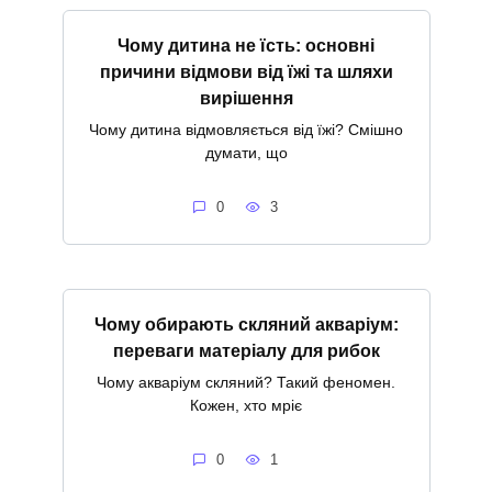
Чому дитина не їсть: основні
причини відмови від їжі та шляхи
вирішення
Чому дитина відмовляється від їжі? Смішно
думати, що
0
3
Чому обирають скляний акваріум:
переваги матеріалу для рибок
Чому акваріум скляний? Такий феномен.
Кожен, хто мріє
0
1