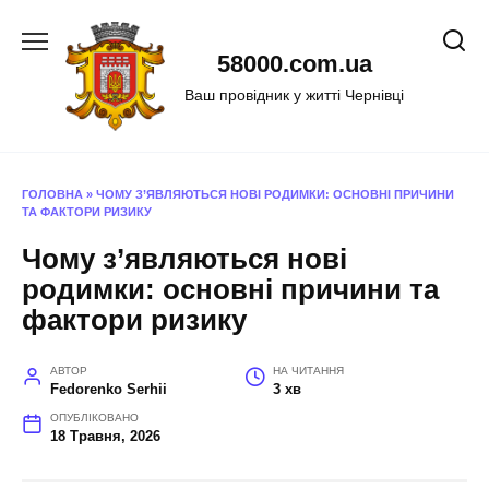
Перейти
до
58000.com.ua
вмісту
Ваш провідник у житті Чернівці
ГОЛОВНА
»
ЧОМУ З’ЯВЛЯЮТЬСЯ НОВІ РОДИМКИ: ОСНОВНІ ПРИЧИНИ
ТА ФАКТОРИ РИЗИКУ
Чому з’являються нові
родимки: основні причини та
фактори ризику
АВТОР
НА ЧИТАННЯ
Fedorenko Serhii
3 хв
ОПУБЛІКОВАНО
18 Травня, 2026