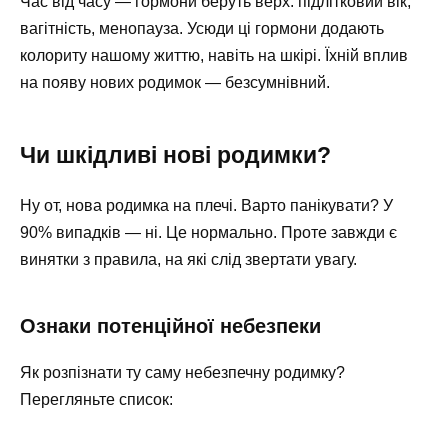
Час від часу — гормони беруть верх: підлітковий вік,
вагітність, менопауза. Усюди ці гормони додають
колориту нашому життю, навіть на шкірі. Їхній вплив
на появу нових родимок — безсумнівний.
Чи шкідливі нові родимки?
Ну от, нова родимка на плечі. Варто панікувати? У
90% випадків — ні. Це нормально. Проте завжди є
винятки з правила, на які слід звертати увагу.
Ознаки потенційної небезпеки
Як розпізнати ту саму небезпечну родимку?
Перегляньте список: