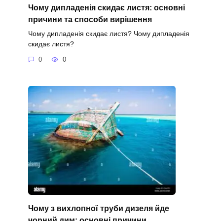
Чому дипладенія скидає листя: основні
причини та способи вирішення
Чому дипладенія скидає листя? Чому дипладенія
скидає листя?
0
0
Чому з вихлопної труби дизеля йде
чорний дим: основні причини