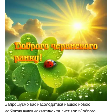
Запрошуємо вас насолодитися нашою новою
добіркою чудових картинок та листівок «Доброго