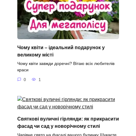
Чому квіти – ідеальний подарунок у
великому місті
Чому квіти завжди доречні? Вітаю всіх любителів
краси
0
1
Святкові вуличні гірлянди: як прикрасити
фасад чи сад у новорічному стилі
Чарівне свято на фасаді вашого будинку Шукаєте,