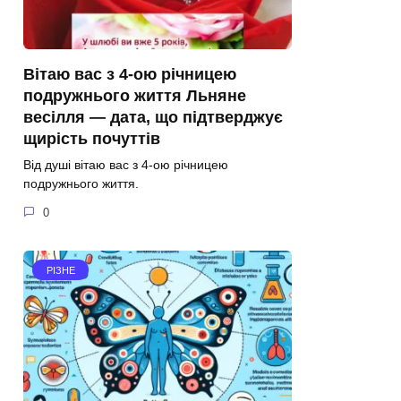
Вітаю вас з 4-ою річницею
подружнього життя Льняне
весілля — дата, що підтверджує
щирість почуттів
Від душі вітаю вас з 4-ою річницею
подружнього життя.
0
РІЗНЕ