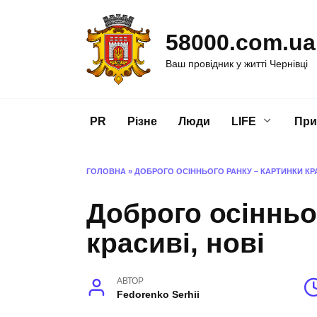
Перейти
до
58000.com.ua
вмісту
Ваш провідник у житті Чернівці
PR
Різне
Люди
LIFE
При
ГОЛОВНА
»
ДОБРОГО ОСІННЬОГО РАНКУ – КАРТИНКИ КРА
Доброго осінньо
красиві, нові
АВТОР
Fedorenko Serhii