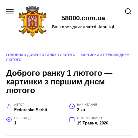
Перейти
до
58000.com.ua
вмісту
Ваш провідник у житті Чернівці
ГОЛОВНА
»
ДОБРОГО РАНКУ 1 ЛЮТОГО — КАРТИНКИ З ПЕРШИМ ДНЕМ
ЛЮТОГО
Доброго ранку 1 лютого —
картинки з першим днем
лютого
АВТОР
НА ЧИТАННЯ
Fedorenko Serhii
2 хв
ПЕРЕГЛЯДІВ
ОПУБЛІКОВАНО
1
19 Травня, 2026