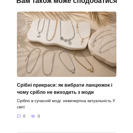
Вам також може сподобатися
Срібні прикраси: як вибрати ланцюжок і
чому срібло не виходить з моди
Срібло в сучасній моді: невичерпна актуальність У
світі
0
0