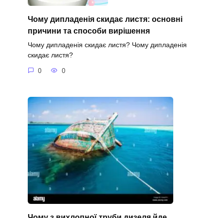
Чому дипладенія скидає листя: основні
причини та способи вирішення
Чому дипладенія скидає листя? Чому дипладенія
скидає листя?
0
0
Чому з вихлопної труби дизеля йде