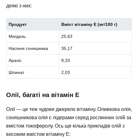
деякі з них:
Продукт
Вміст вітаміну Е (мг/100 г)
Мигдаль
25,63
Насіння соняшника
35,17
Арахіс
8,33
Шпинат
2,03
Олії, багаті на вітамін Е
Олії — це теж чудове джерело вітаміну. Оливкова олія,
соняшникова олія є лідерами серед рослинних олій за
вмістом токоферолу. Ось ще кілька прикладів олій з
високим вмістом вітаміну Е: