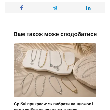
Вам також може сподобатися
Срібні прикраси: як вибрати ланцюжок і
чому срібло не виходить з моди