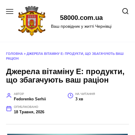
Перейти
до
58000.com.ua
вмісту
Ваш провідник у житті Чернівці
ГОЛОВНА
»
ДЖЕРЕЛА ВІТАМІНУ Е: ПРОДУКТИ, ЩО ЗБАГАЧУЮТЬ ВАШ
РАЦІОН
Джерела вітаміну Е: продукти,
що збагачують ваш раціон
АВТОР
НА ЧИТАННЯ
Fedorenko Serhii
3 хв
ОПУБЛІКОВАНО
18 Травня, 2026