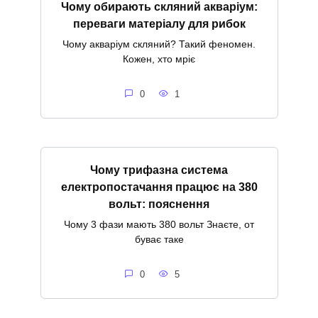
Чому обирають скляний акваріум:
переваги матеріалу для рибок
Чому акваріум скляний? Такий феномен.
Кожен, хто мріє
0
1
Чому трифазна система
електропостачання працює на 380
вольт: пояснення
Чому 3 фази мають 380 вольт Знаєте, от
буває таке
0
5