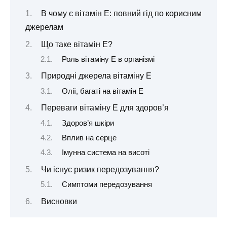
В чому є вітамін Е: повний гід по корисним
джерелам
Що таке вітамін Е?
Роль вітаміну Е в організмі
Природні джерела вітаміну Е
Олії, багаті на вітамін Е
Переваги вітаміну Е для здоров’я
Здоров’я шкіри
Вплив на серце
Імунна система на висоті
Чи існує ризик передозування?
Симптоми передозування
Висновки