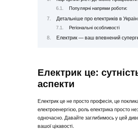
Популярні напрями роботи:
Детальніше про електриків в Україн
Регіональні особливості
Електрик — ваш впевнений суперг
Електрик це: сутніст
аспекти
Електрик це не просто професія, це поклика
електроенергією, роль електрика просто нез
одночасно. Давайте заглибимось у цей диво
вашої цікавості.