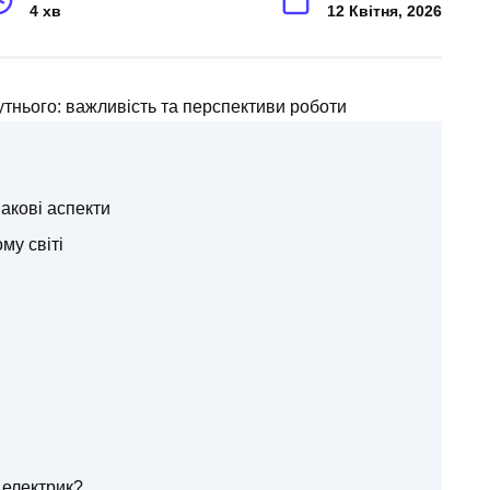
4 хв
12 Квітня, 2026
накові аспекти
му світі
 електрик?