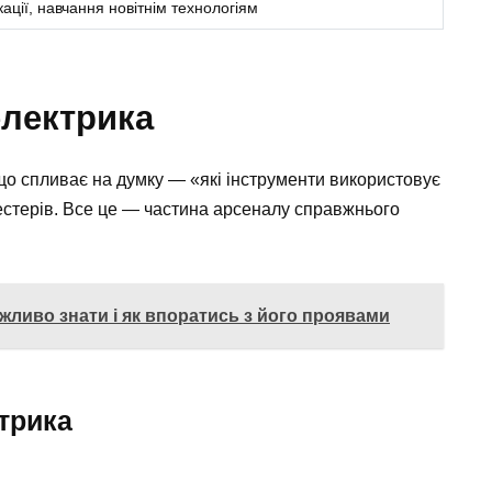
ації, навчання новітнім технологіям
електрика
що спливає на думку — «які інструменти використовує
тестерів. Все це — частина арсеналу справжнього
жливо знати і як впоратись з його проявами
трика