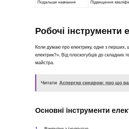
Подальше навчання
Підвищення кваліфік
Робочі інструменти 
Коли думаю про електрику, одне з перших, 
електрик?». Від плоскогубців до складних 
майстра.
Читати
Аспергер синдром: про що ва
Основні інструменти елек
Викрутки з ізоляцією