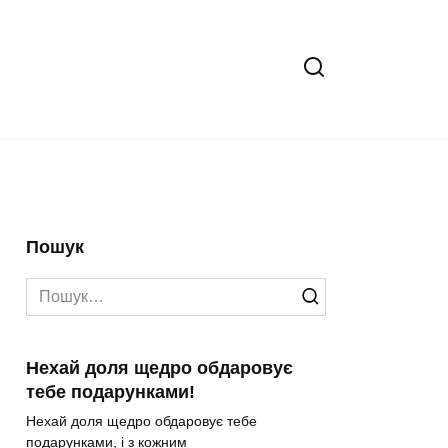
Пошук
Search
for:
Нехай доля щедро обдаровує
тебе подарунками!
Нехай доля щедро обдаровує тебе
подарунками, і з кожним