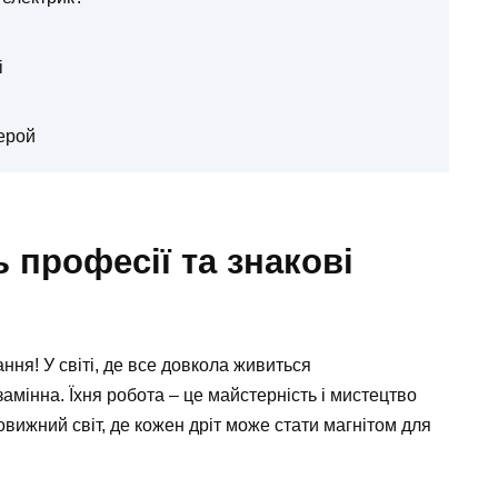
і
ерой
ь професії та знакові
ння! У світі, де все довкола живиться
амінна. Їхня робота – це майстерність і мистецтво
вижний світ, де кожен дріт може стати магнітом для