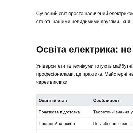
Сучасний світ просто насичений електрикою
стають нашими невидимими друзями. Їхня на
Освіта електрика: не
Університети та технікуми готують майбутніх
професіоналами, це практика. Майстерні на
через виклики.
Освітній етап
Особливості
Початкова підготовка
Теоретичні знання 
Професійна освіта
Поглиблення технічн