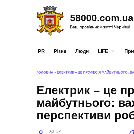
Перейти
до
58000.com.ua
вмісту
Ваш провідник у житті Чернівці
PR
Різне
Люди
LIFE
При
ГОЛОВНА
»
ЕЛЕКТРИК – ЦЕ ПРОФЕСІЯ МАЙБУТНЬОГО: В
Електрик – це п
майбутнього: ва
перспективи ро
АВТОР