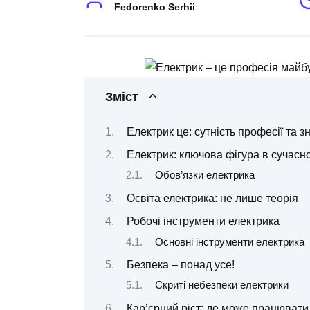
Fedorenko Serhii
Зміст
Електрик це: сутність професії та з
Електрик: ключова фігура в сучасно
Обов’язки електрика
Освіта електрика: не лише теорія
Робочі інструменти електрика
Основні інструменти електрика
Безпека – понад усе!
Скриті небезпеки електрики
Кар’єрний ріст: де може працювати