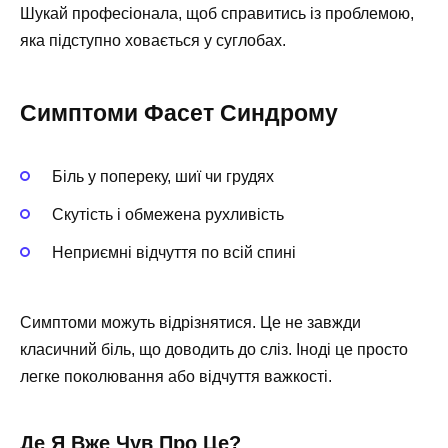
Шукай професіонала, щоб справитись із проблемою,
яка підступно ховається у суглобах.
Симптоми Фасет Синдрому
Біль у попереку, шиї чи грудях
Скутість і обмежена рухливість
Неприємні відчуття по всій спині
Симптоми можуть відрізнятися. Це не завжди
класичний біль, що доводить до сліз. Іноді це просто
легке поколювання або відчуття важкості.
Де Я Вже Чув Про Це?