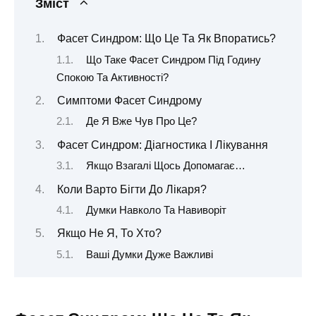
Зміст
Фасет Синдром: Що Це Та Як Впоратись?
Що Таке Фасет Синдром Під Годину
Спокою Та Активності?
Симптоми Фасет Синдрому
Де Я Вже Чув Про Це?
Фасет Синдром: Діагностика І Лікування
Якщо Взагалі Щось Допомагає…
Коли Варто Бігти До Лікаря?
Думки Навколо Та Навиворіт
Якщо Не Я, То Хто?
Ваші Думки Дуже Важливі