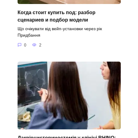
Когда стоит купить под: разбор
сценариев и подбор модели
Що очікувати від вейп-установки через рік
Придбання
0
2
Дакріоцисториностомія у клініці RHINO: