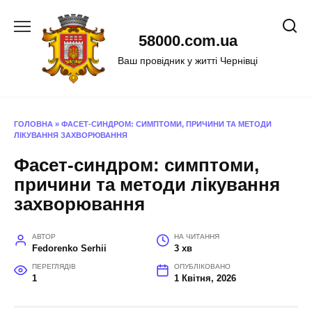
Перейти
до
58000.com.ua
вмісту
Ваш провідник у житті Чернівці
ГОЛОВНА
»
ФАСЕТ-СИНДРОМ: СИМПТОМИ, ПРИЧИНИ ТА МЕТОДИ
ЛІКУВАННЯ ЗАХВОРЮВАННЯ
Фасет-синдром: симптоми,
причини та методи лікування
захворювання
АВТОР
НА ЧИТАННЯ
Fedorenko Serhii
3 хв
ПЕРЕГЛЯДІВ
ОПУБЛІКОВАНО
1
1 Квітня, 2026