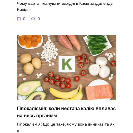
Чому варто планувати вихідні в Києві заздалегідь
Вихідні
0
0
Гіпокаліємія: коли нестача калію впливає
на весь організм
Гіпокаліємія: Що це таке, чому вона виникає та як
її