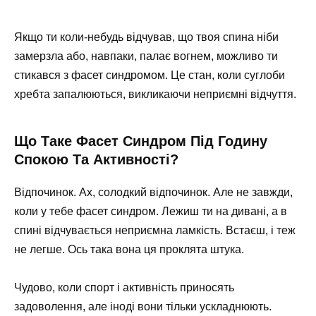
Якщо ти коли-небудь відчував, що твоя спина ніби
замерзла або, навпаки, палає вогнем, можливо ти
стикався з фасет синдромом. Це стан, коли суглоби
хребта запалюються, викликаючи неприємні відчуття.
Що Таке Фасет Синдром Під Годину
Спокою Та Активності?
Відпочинок. Ах, солодкий відпочинок. Але не завжди,
коли у тебе фасет синдром. Лежиш ти на дивані, а в
спині відчувається неприємна ламкість. Встаєш, і теж
не легше. Ось така вона ця проклята штука.
Чудово, коли спорт і активність приносять
задоволення, але іноді вони тільки ускладнюють.