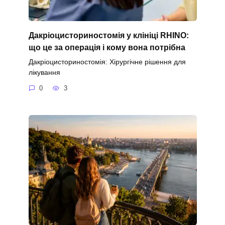
Дакріоцисториностомія у клініці RHINO:
що це за операція і кому вона потрібна
Дакріоцисториностомія: Хірургічне рішення для
лікування
0
3