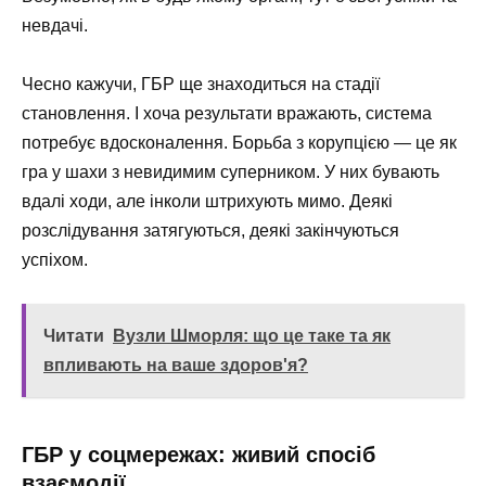
невдачі.
Чесно кажучи, ГБР ще знаходиться на стадії
становлення. І хоча результати вражають, система
потребує вдосконалення. Борьба з корупцією — це як
гра у шахи з невидимим суперником. У них бувають
вдалі ходи, але інколи штрихують мимо. Деякі
розслідування затягуються, деякі закінчуються
успіхом.
Читати
Вузли Шморля: що це таке та як
впливають на ваше здоров'я?
ГБР у соцмережах: живий спосіб
взаємодії