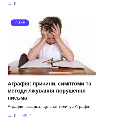
0
РІЗНЕ
Аграфія: причини, симптоми та
методи лікування порушення
письма
Аграфія: загадка, що спантеличує Аграфія.
0
1