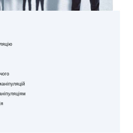
уляцію
 чого
маніпуляцій
аніпуляціям
ія