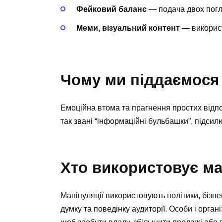
Фейковий баланс
— подача двох погля
Меми, візуальний контент
— використ
Чому ми піддаємося
Емоційна втома та прагнення простих від
так звані “інформаційні бульбашки”, підси
Хто використовує ман
Маніпуляції використовують політики, бізне
думку та поведінку аудиторії. Особи і орган