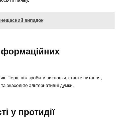
осіяти паніку.
е нещасний випадок
інформаційних
к. Перш ніж зробити висновки, ставте питання,
 та знаходьте альтернативні думки.
і у протидії