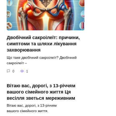
Двобічний сакроілеїт: причини,
симптоми та шляхи лікування
захворювання
Що таке двобічний сакроілеїт? Двобічний
сакроілеїт –
0
1
Вітаю вас, дорогі, з 13-річчям
вашого сімейного життя Ця
весілля зветься мереживним
Вітаю вас, дорогі, з 13-річчям
вашого сімейного життя.