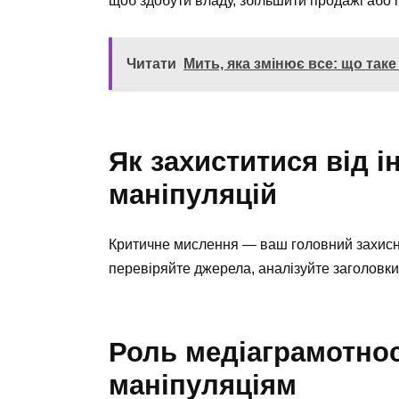
щоб здобути владу, збільшити продажі або п
Читати
Мить, яка змінює все: що так
Як захиститися від 
маніпуляцій
Критичне мислення — ваш головний захисни
перевіряйте джерела, аналізуйте заголовки
Роль медіаграмотност
маніпуляціям