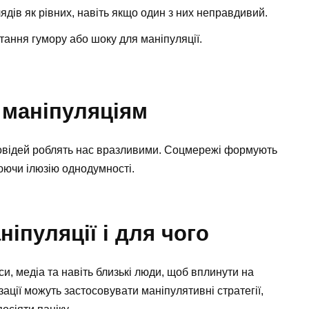
дів як рівних, навіть якщо один з них неправдивий.
ання гумору або шоку для маніпуляції.
 маніпуляціям
повідей роблять нас вразливими. Соцмережі формують
люючи ілюзію однодумності.
іпуляції і для чого
си, медіа та навіть близькі люди, щоб вплинути на
ізації можуть застосовувати маніпулятивні стратегії,