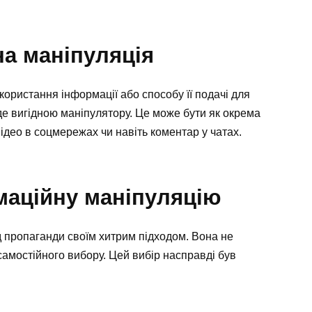
а маніпуляція
ористання інформації або способу її подачі для
уде вигідною маніпулятору. Це може бути як окрема
відео в соцмережах чи навіть коментар у чатах.
маційну маніпуляцію
д пропаганди своїм хитрим підходом. Вона не
самостійного вибору. Цей вибір насправді був