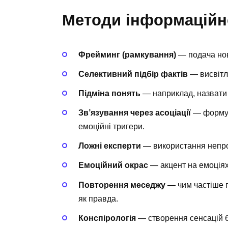
Методи інформаційно
Фрейминг (рамкування)
— подача нови
Селективний підбір фактів
— висвітле
Підміна понять
— наприклад, назвати 
Зв’язування через асоціації
— формув
емоційні тригери.
Ложні експерти
— використання непроф
Емоційний окрас
— акцент на емоціях 
Повторення меседжу
— чим частіше 
як правда.
Конспірологія
— створення сенсацій б