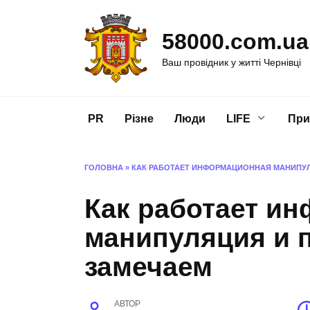
Перейти
до
58000.com.ua
вмісту
Ваш провідник у житті Чернівці
PR
Різне
Люди
LIFE
При
ГОЛОВНА
»
КАК РАБОТАЕТ ИНФОРМАЦИОННАЯ МАНИПУЛ
Как работает и
манипуляция и п
замечаем
АВТОР