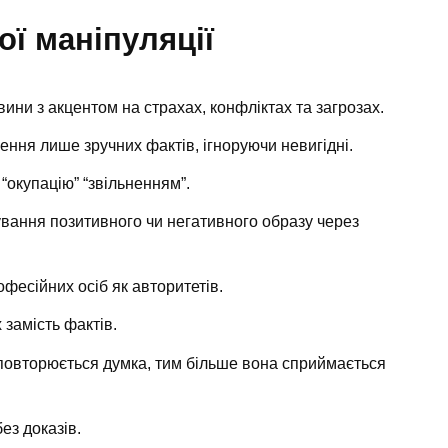
ї маніпуляції
ни з акцентом на страхах, конфліктах та загрозах.
ння лише зручних фактів, ігноруючи невигідні.
“окупацію” “звільненням”.
ання позитивного чи негативного образу через
есійних осіб як авторитетів.
замість фактів.
повторюється думка, тим більше вона сприймається
ез доказів.