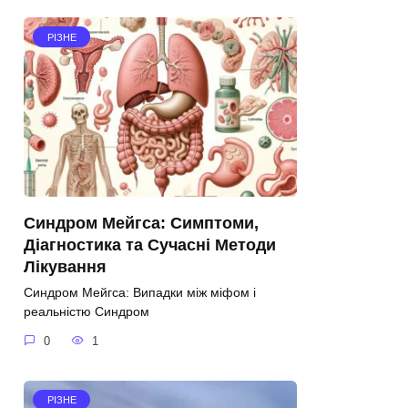
РІЗНЕ
Синдром Мейгса: Симптоми,
Діагностика та Сучасні Методи
Лікування
Синдром Мейгса: Випадки між міфом і
реальністю Синдром
0
1
РІЗНЕ