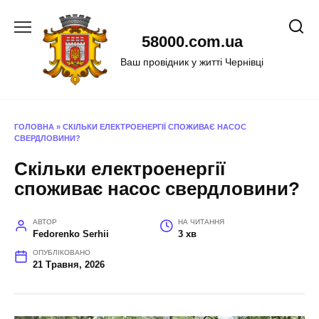
Перейти
до
58000.com.ua
вмісту
Ваш провідник у житті Чернівці
ГОЛОВНА
»
СКІЛЬКИ ЕЛЕКТРОЕНЕРГІЇ СПОЖИВАЄ НАСОС
СВЕРДЛОВИНИ?
Скільки електроенергії
споживає насос свердловини?
АВТОР
НА ЧИТАННЯ
Fedorenko Serhii
3 хв
ОПУБЛІКОВАНО
21 Травня, 2026