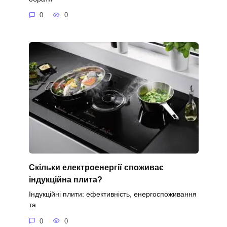
0
0
Скільки електроенергії споживає
індукційна плита?
Індукційні плити: ефективність, енергоспоживання
та
0
0