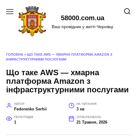
Перейти
до
58000.com.ua
вмісту
Ваш провідник у житті Чернівці
ГОЛОВНА
»
ЩО ТАКЕ AWS — ХМАРНА ПЛАТФОРМА AMAZON З
ІНФРАСТРУКТУРНИМИ ПОСЛУГАМИ
Що таке AWS — хмарна
платформа Amazon з
інфраструктурними послугами
АВТОР
НА ЧИТАННЯ
Fedorenko Serhii
3 хв
ПЕРЕГЛЯДІВ
ОПУБЛІКОВАНО
1
21 Травня, 2026