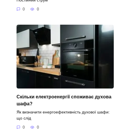
0
0
Скільки електроенергії споживає духова
шафа?
Як визначити енергоефективність духової шафи:
що слід
0
0