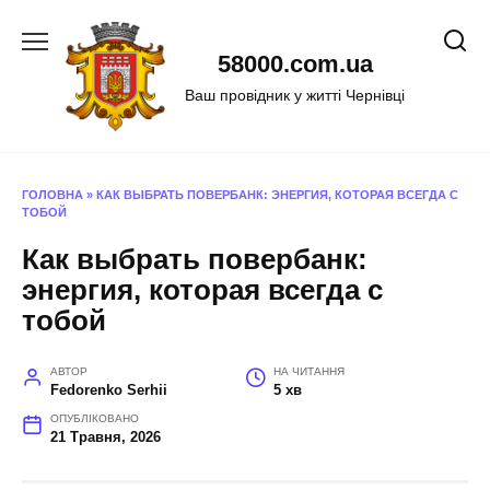
Перейти
до
58000.com.ua
вмісту
Ваш провідник у житті Чернівці
ГОЛОВНА
»
КАК ВЫБРАТЬ ПОВЕРБАНК: ЭНЕРГИЯ, КОТОРАЯ ВСЕГДА С
ТОБОЙ
Как выбрать повербанк:
энергия, которая всегда с
тобой
АВТОР
НА ЧИТАННЯ
Fedorenko Serhii
5 хв
ОПУБЛІКОВАНО
21 Травня, 2026