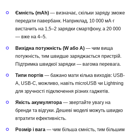
Ємність (mAh)
— визначає, скільки заряду зможе
передати павербанк. Наприклад, 10 000 мА·г
вистачить на 1,5–2 зарядки смартфону, а 20 000
— вже на 4–5.
Вихідна потужність (W або A)
— чим вища
потужність, тим швидше заряджається пристрій.
Підтримка швидкої зарядки — вагома перевага.
Типи портів
— бажано мати кілька виходів: USB-
A, USB-C, можливо, навіть microUSB чи Lightning
для зручності підключення різних гаджетів.
Якість акумулятора
— звертайте увагу на
бренди та відгуки. Дешеві моделі можуть швидко
втратити ефективність.
Розмір і вага
— чим більша ємність, тим більшим