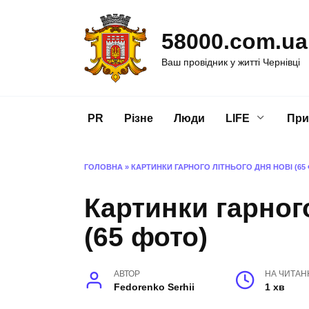
Перейти
до
58000.com.ua
вмісту
Ваш провідник у житті Чернівці
PR
Різне
Люди
LIFE
При
ГОЛОВНА
»
КАРТИНКИ ГАРНОГО ЛІТНЬОГО ДНЯ НОВІ (65
Картинки гарног
(65 фото)
АВТОР
НА ЧИТАН
Fedorenko Serhii
1 хв