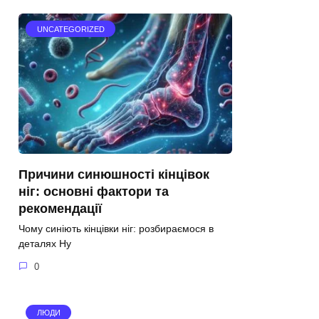
UNCATEGORIZED
Причини синюшності кінцівок
ніг: основні фактори та
рекомендації
Чому синіють кінцівки ніг: розбираємося в
деталях Ну
0
ЛЮДИ