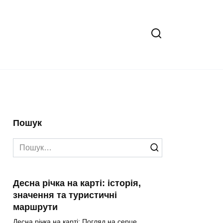
Пошук
Search
for:
Десна річка на карті: історія,
значення та туристичні
маршрути
Десна річка на карті: Погляд на серце