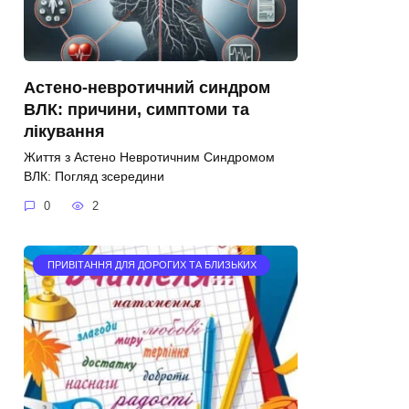
Астено-невротичний синдром
ВЛК: причини, симптоми та
лікування
Життя з Астено Невротичним Синдромом
ВЛК: Погляд зсередини
0
2
ПРИВІТАННЯ ДЛЯ ДОРОГИХ ТА БЛИЗЬКИХ