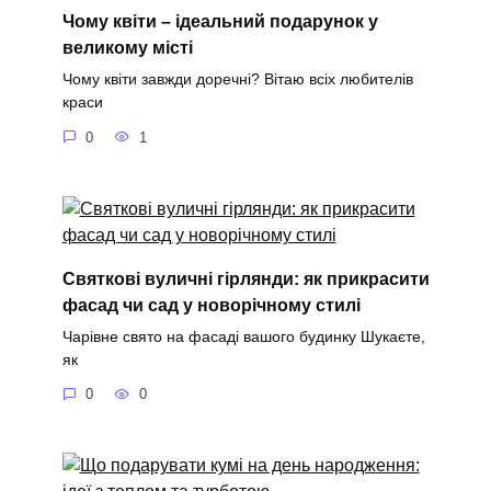
Чому квіти – ідеальний подарунок у
великому місті
Чому квіти завжди доречні? Вітаю всіх любителів
краси
0
1
Святкові вуличні гірлянди: як прикрасити
фасад чи сад у новорічному стилі
Чарівне свято на фасаді вашого будинку Шукаєте,
як
0
0