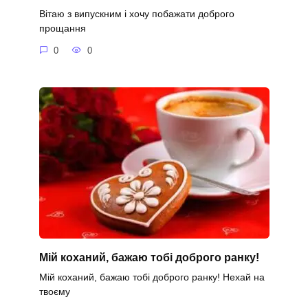
Вітаю з випускним і хочу побажати доброго
прощання
0
0
Мій коханий, бажаю тобі доброго ранку!
Мій коханий, бажаю тобі доброго ранку! Нехай на
твоєму