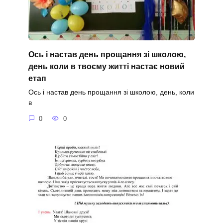
Ось і настав день прощання зі школою,
день коли в твоєму житті настає новий
етап
Ось і настав день прощання зі школою, день, коли
в
0
0