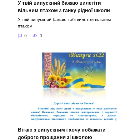
У твій випускний бажаю вилетіти
вільним птахом з ганку рідної школи
У твій випускний бажаю тобі вилетіти вільним
птахом
0
0
Вітаю з випускним і хочу побажати
доброго прощання зі школою