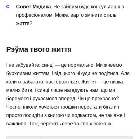
Совет Медика
. Не зайвим буде консультація з
професіоналом. Може, варто змінити стиль
життя?
Рэўма твого життя
І не забувайте: синці — це нормально. Ми живемо
бурхливим життям, і від цього нікуди не подітися. Але
коли їх забагато, насторожіться. Життя — це низка
малих битв, і синці лише нагадують нам, що ми
боремося і рухаємося вперед. Чи це прекрасно?
Чесно, інколи хочеться трошки перестати бігати і
просто посидіти з книгою чи подкастом, не так вже і
важливо. Тож, бережіть себе та своїх ближніх!