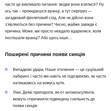
часто це викликало питання: звідки вони взялися? Ну
ось так – прокидаєшся вранці, а тут сюрприз —
загадковий фіолетовий слід. Але чи дійсно вони
з’являються без причини? Чесно, майже завжди є
причина. Може, ми просто невдало вдарилися, коли
поспішали вранці? Або щось інше…
Поширені причини появи синців
Випадкові удари. Наше оточення — це суцільний
лабіринт, і часто ми навіть не підозрюємо, як часто
натикаємось на комусь кути.
Ліки. Деякі препарати, як-от антикоагулянти,
можуть спричиняти підвищену схильність до
появи синців.