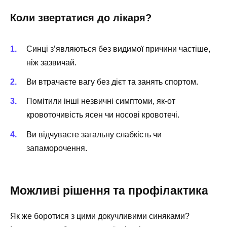
Коли звертатися до лікаря?
Синці з’являються без видимої причини частіше,
ніж зазвичай.
Ви втрачаєте вагу без дієт та занять спортом.
Помітили інші незвичні симптоми, як-от
кровоточивість ясен чи носові кровотечі.
Ви відчуваєте загальну слабкість чи
запаморочення.
Можливі рішення та профілактика
Як же боротися з цими докучливими синяками?