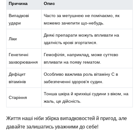
Причина
Опис
Випадкові
Часто за метушнею не помічаємо, як
удари
можемо зачепити що-небудь.
Деякі препарати можуть впливати на
Ліки
здатність крові згортатися.
Генетичні
Гемофілія, наприклад, може суттєво
захворювання
впливати на появу гематом.
Дефіцит
Особливо важлива роль вітаміну C в
вітамінів
забезпеченні здоров’я судин.
Тонша шкіра й крихкіші судини з віком, на
Старіння
жаль, це дійсність.
Життя наші ніби збірка випадковостей й пригод, але
давайте залишатись уважними до себе!