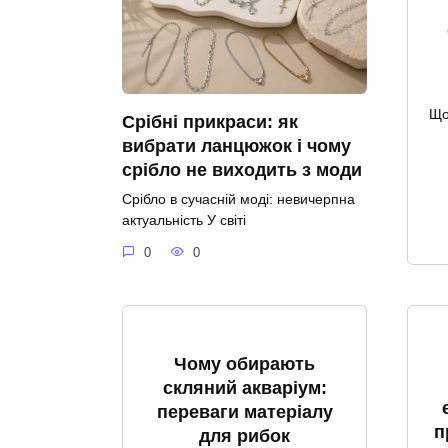
Що
Срібні прикраси: як
вибрати ланцюжок і чому
срібло не виходить з моди
Срібло в сучасній моді: невичерпна
актуальність У світі
0
0
Чому обирають
скляний акваріум:
переваги матеріалу
п
для рибок