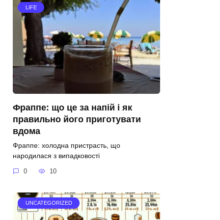
LIFE
Фраппе: що це за напій і як
правильно його приготувати
вдома
Фраппе: холодна пристрасть, що
народилася з випадковості
0
10
UNCATEGORIZED