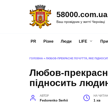
Перейти
до
58000.com.ua
вмісту
Ваш провідник у житті Чернівці
PR
Різне
Люди
LIFE
При
ГОЛОВНА
»
ЛЮБОВ-ПРЕКРАСНЕ ПОЧУТТЯ, ЯКЕ ПІДНОСИ
Любов-прекрасне
підносить люди
АВТОР
НА ЧИТА
Fedorenko Serhii
1 хв