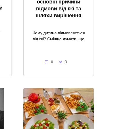
основні причини
и
відмови від їжі та
шляхи вирішення
а
Чому дитина відмовляється
від їжі? Смішно думати, що
0
3