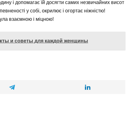
дину і допомагає їй досягти самих незвичайних висот
певненості у собі, окрилює і огортає ніжністю!
ула взаємною і міцною!
акты и советы для каждой женщины