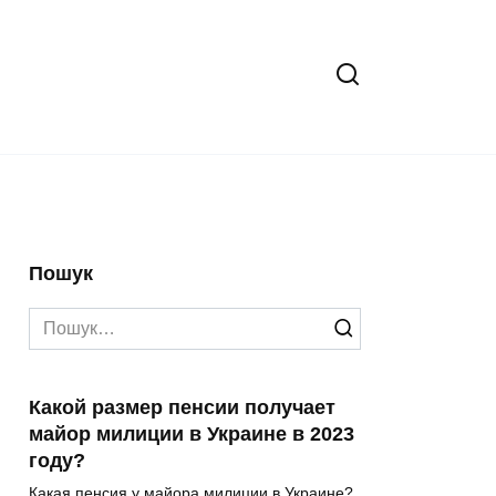
Пошук
Search
for:
Какой размер пенсии получает
майор милиции в Украине в 2023
году?
Какая пенсия у майора милиции в Украине?