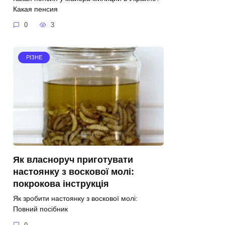
Какая пенсия
0
3
РІЗНЕ
Як власноруч приготувати
настоянку з воскової молі:
покрокова інструкція
Як зробити настоянку з воскової молі:
Повний посібник