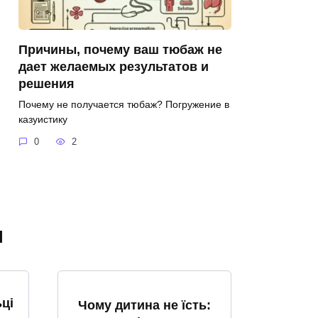
Причины, почему ваш тюбаж не
дает желаемых результатов и
решения
Почему не получается тюбаж? Погружение в
казуистику
0
2
я
ці
Чому дитина не їсть: