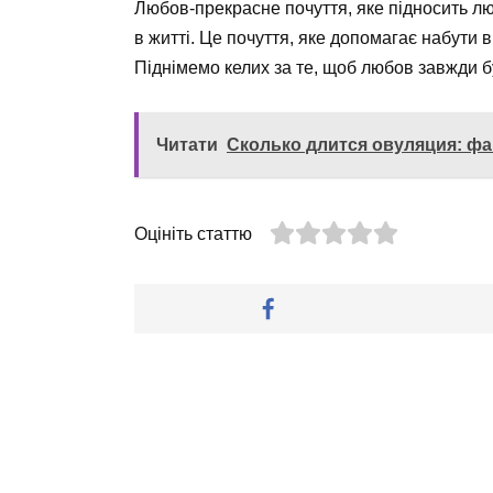
Любов-прекрасне почуття, яке підносить лю
в житті. Це почуття, яке допомагає набути в
Піднімемо келих за те, щоб любов завжди б
Читати
Сколько длится овуляция: ф
Оцініть статтю