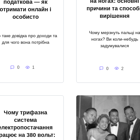
на ногах: основні
податкова — як
причини та способ
отримати онлайн і
вирішення
особисто
Чому мерзнуть пальці н
 таке довідка про доходи та
ногах? Ви коли-небудь
для чого вона потрібна
задумувалися
0
1
0
2
Чому трифазна
система
електропостачання
рацює на 380 вольт: