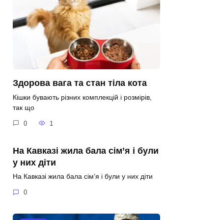
Здорова вага та стан тіла кота
Кішки бувають різних комплекцій і розмірів,
так що
0
1
На Кавказі жила бала сім’я і були
у них діти
На Кавказі жила бала сім’я і були у них діти
0