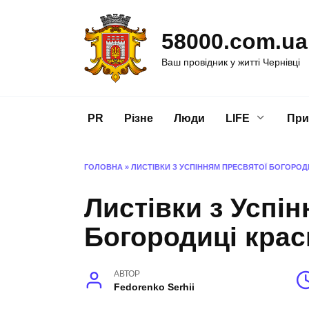
Перейти
до
58000.com.ua
вмісту
Ваш провідник у житті Чернівці
PR
Різне
Люди
LIFE
При
ГОЛОВНА
»
ЛИСТІВКИ З УСПІННЯМ ПРЕСВЯТОЇ БОГОРОДИ
Листівки з Успі
Богородиці краси
АВТОР
Fedorenko Serhii