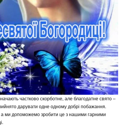
дзначають частково скорботне, але благодатне свято –
прийнято дарувати одне одному добрі побажання.
ю, а ми допоможемо зробити це з нашими гарними
і.