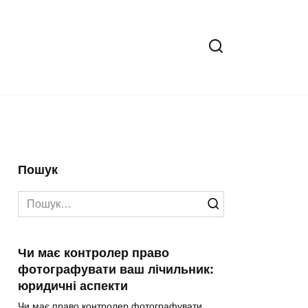
Пошук
Search
for:
Чи має контролер право
фотографувати ваш лічильник:
юридичні аспекти
Чи має право контролер фотографувати