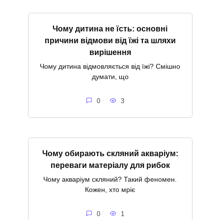
Чому дитина не їсть: основні
причини відмови від їжі та шляхи
вирішення
Чому дитина відмовляється від їжі? Смішно
думати, що
0
3
Чому обирають скляний акваріум:
переваги матеріалу для рибок
Чому акваріум скляний? Такий феномен.
Кожен, хто мріє
0
1