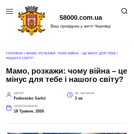
Перейти
до
58000.com.ua
вмісту
Ваш провідник у житті Чернівці
ГОЛОВНА
»
МАМО, РОЗКАЖИ: ЧОМУ ВІЙНА – ЦЕ МІНУС ДЛЯ ТЕБЕ І
НАШОГО СВІТУ?
Мамо, розкажи: чому війна – це
мінус для тебе і нашого світу?
АВТОР
НА ЧИТАННЯ
Fedorenko Serhii
3 хв
ОПУБЛІКОВАНО
18 Травня, 2026