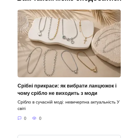
Срібні прикраси: як вибрати ланцюжок і
чому срібло не виходить з моди
Срібло в сучасній моді: невичерпна актуальність У
світі
0
0