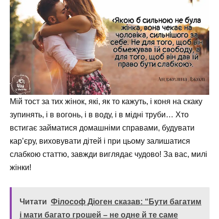
Мій тост за тих жінок, які, як то кажуть, і коня на скаку
зупинять, і в вогонь, і в воду, і в мідні труби… Хто
встигає займатися домашніми справами, будувати
кар’єру, виховувати дітей і при цьому залишатися
слабкою статтю, завжди виглядає чудово! За вас, милі
жінки!
Читати
Філософ Діоген сказав: “Бути багатим
і мати багато грошей – не одне й те саме