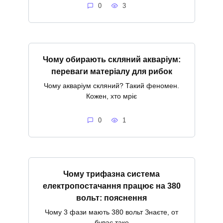
0
3
Чому обирають скляний акваріум:
переваги матеріалу для рибок
Чому акваріум скляний? Такий феномен.
Кожен, хто мріє
0
1
Чому трифазна система
електропостачання працює на 380
вольт: пояснення
Чому 3 фази мають 380 вольт Знаєте, от
буває таке