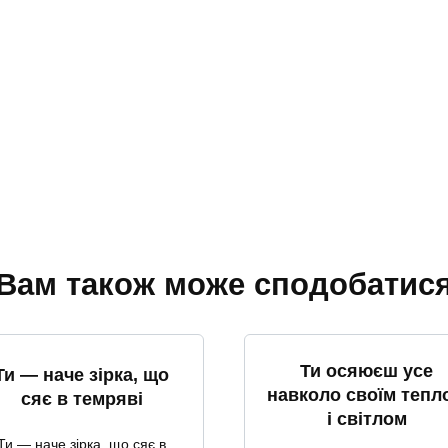
Вам також може сподобатис
Ти осяюєш усе
Ти — наче зірка, що
навколо своїм тепл
сяє в темряві
і світлом
Ти — наче зірка, що сяє в