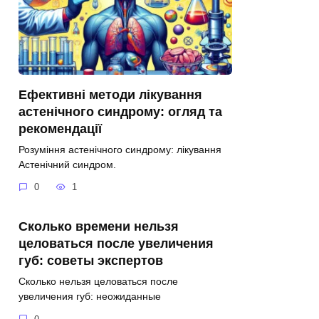
Ефективні методи лікування
астенічного синдрому: огляд та
рекомендації
Розуміння астенічного синдрому: лікування
Астенічний синдром.
0
1
Сколько времени нельзя
целоваться после увеличения
губ: советы экспертов
Сколько нельзя целоваться после
увеличения губ: неожиданные