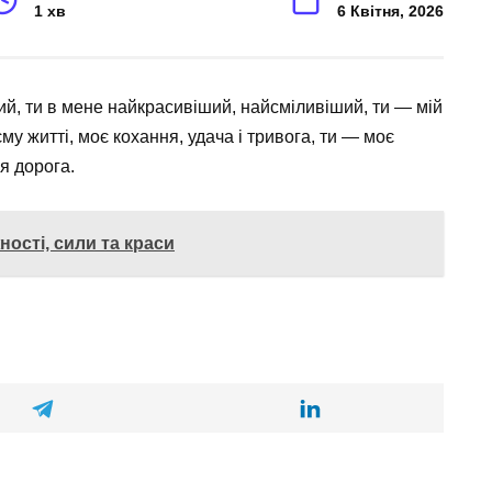
1 хв
6 Квітня, 2026
й, ти в мене найкрасивіший, найсміливіший, ти — мій
му житті, моє кохання, удача і тривога, ти — моє
я дорога.
ності, сили та краси