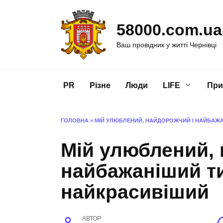
Перейти
до
58000.com.ua
вмісту
Ваш провідник у житті Чернівці
PR
Різне
Люди
LIFE
При
ГОЛОВНА
»
МІЙ УЛЮБЛЕНИЙ, НАЙДОРОЖЧИЙ І НАЙБАЖА
Мій улюблений, 
найбажаніший т
найкрасивіший
АВТОР