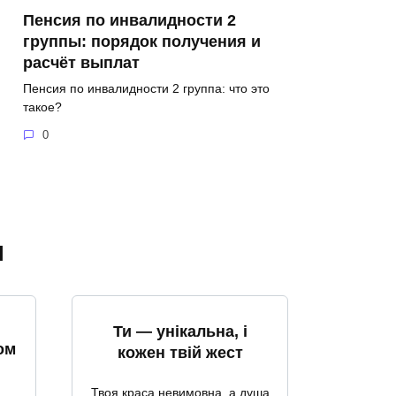
Пенсия по инвалидности 2
группы: порядок получения и
расчёт выплат
Пенсия по инвалидности 2 группа: что это
такое?
0
я
Ти — унікальна, і
ом
кожен твій жест
Твоя краса невимовна, а душа