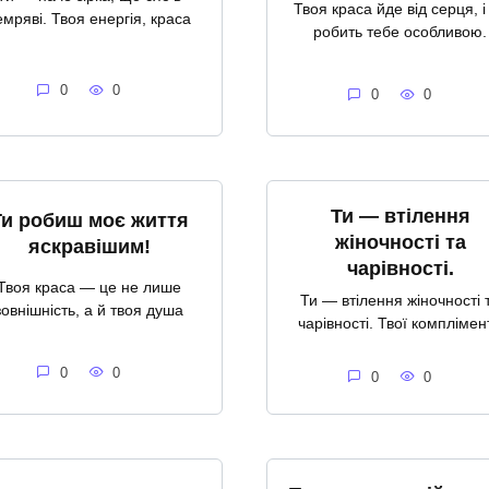
Твоя краса йде від серця, і
емряві. Твоя енергія, краса
робить тебе особливою.
0
0
0
0
Ти — втілення
Ти робиш моє життя
жіночності та
яскравішим!
чарівності.
Твоя краса — це не лише
Ти — втілення жіночності 
зовнішність, а й твоя душа
чарівності. Твої комплімен
0
0
0
0