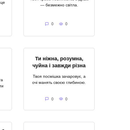
 це
— безмежно світла.
0
0
Ти ніжна, розумна,
чуйна і завжди різна
Твоя посмішка зачаровує, а
та
очі манять своєю глибиною.
ти
0
0