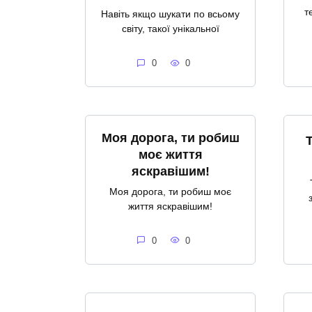
т
Навіть якщо шукати по всьому
світу, такої унікальної
0
0
Моя дорога, ти робиш
моє життя
яскравішим!
Моя дорога, ти робиш моє
життя яскравішим!
0
0