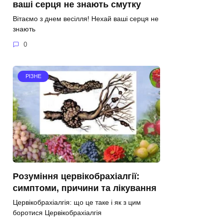
ваші серця не знають смутку
Вітаємо з днем весілля! Нехай ваші серця не
знають
0
РІЗНЕ
Розуміння цервікобрахіалгії:
симптоми, причини та лікування
Цервікобрахіалгія: що це таке і як з цим
боротися Цервікобрахіалгія