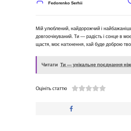
Fedorenko Serhii
Мій улюблений, найдорожчий і найбажаніши
довгоочікуваний. Ти — радість і сонце в моє
щастя, моє натхнення, хай буде доброю тво
Читати
Ти — унікальне поєднання ніж
Оцініть статтю