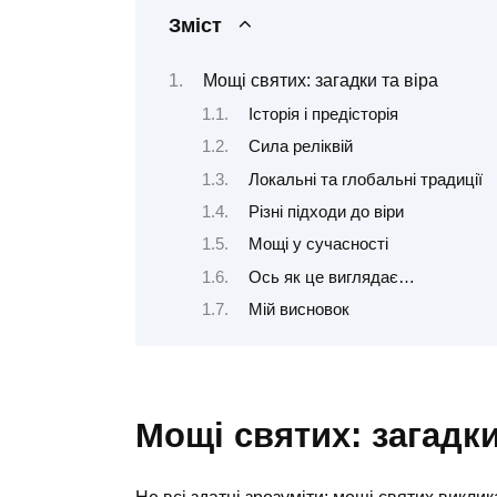
Зміст
Мощі святих: загадки та віра
Історія і предісторія
Сила реліквій
Локальні та глобальні традиції
Різні підходи до віри
Мощі у сучасності
Ось як це виглядає…
Мій висновок
Мощі святих: загадки