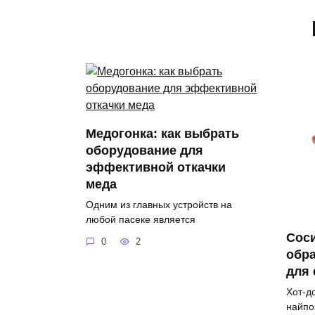
Медогонка: как выбрать
оборудование для
эффективной откачки
меда
Одним из главных устройств на
любой пасеке является
Соси
0
2
обра
для
Хот-д
найпо