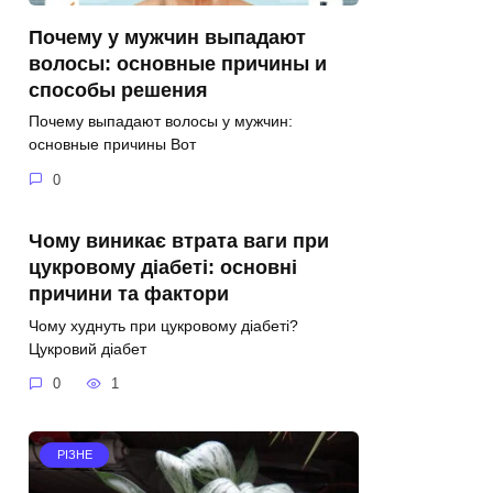
Почему у мужчин выпадают
волосы: основные причины и
способы решения
Почему выпадают волосы у мужчин:
основные причины Вот
0
Чому виникає втрата ваги при
цукровому діабеті: основні
причини та фактори
Чому худнуть при цукровому діабеті?
Цукровий діабет
0
1
РІЗНЕ