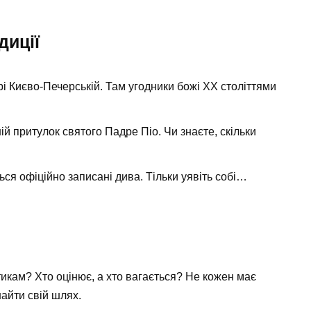
диції
рі Києво-Печерській. Там угодники божі ХХ століттями
й притулок святого Падре Піо. Чи знаєте, скільки
ься офіційно записані дива. Тільки уявіть собі…
тикам? Хто оцінює, а хто вагається? Не кожен має
найти свій шлях.