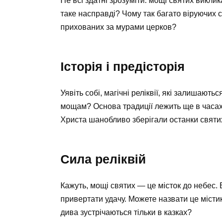
Не всі здатні зрозуміти: мощі святих виклик
таке насправді? Чому так багато віруючих с
прихованих за мурами церков?
Історія і предісторія
Уявіть собі, магічні реліквії, які залишають
мощам? Основа традиції лежить ще в часах
Христа шанобливо зберігали останки святих,
Сила реліквій
Кажуть, мощі святих — це місток до небес. 
привертати удачу. Можете назвати це місти
дива зустрічаються тільки в казках?