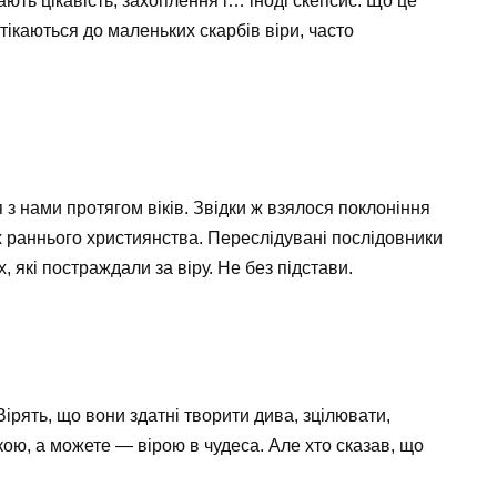
ають цікавість, захоплення і… іноді скепсис. Що це
тікаються до маленьких скарбів віри, часто
ся з нами протягом віків. Звідки ж взялося поклоніння
 раннього християнства. Переслідувані послідовники
 які постраждали за віру. Не без підстави.
Вірять, що вони здатні творити дива, зцілювати,
кою, а можете — вірою в чудеса. Але хто сказав, що