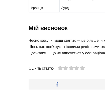
Франція
Лурд
Мій висновок
Чесно кажучи, мощі святих — це більше, ніж 
Щось нас пов’язує з віковими реліквіями, з
щось таке… що не вписується у сухі раціона
Оцініть статтю