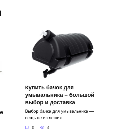
я
Купить бачок для
умывальника – большой
выбор и доставка
Выбор бачка для умывальника —
е
вещь не из легких.
0
4