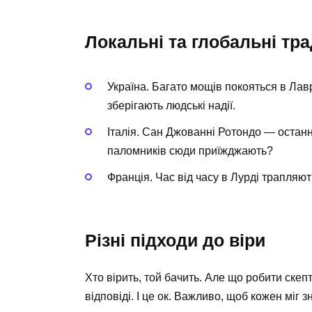
Локальні та глобальні тра
Україна. Багато мощів покояться в Лав
зберігають людські надії.
Італія. Сан Джованні Ротондо — останні
паломників сюди приїжджають?
Франція. Час від часу в Лурді трапляют
Різні підходи до віри
Хто вірить, той бачить. Але що робити скеп
відповіді. І це ок. Важливо, щоб кожен міг з