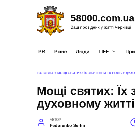
Перейти
до
58000.com.ua
вмісту
Ваш провідник у житті Чернівці
PR
Різне
Люди
LIFE
При
ГОЛОВНА
»
МОЩІ СВЯТИХ: ЇХ ЗНАЧЕННЯ ТА РОЛЬ У ДУХ
Мощі святих: Їх 
духовному житті
АВТОР
Fedorenko Serhii