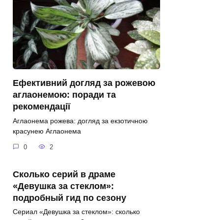
Ефективний догляд за рожевою
аглаонемою: поради та
рекомендації
Аглаонема рожева: догляд за екзотичною
красунею Аглаонема
0
2
Сколько серий в драме
«Девушка за стеклом»:
подробный гид по сезону
Сериал «Девушка за стеклом»: сколько